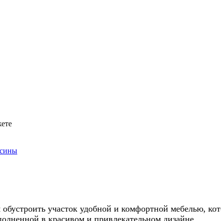
жете
есины
 обустроить участок удобной и комфортной мебелью, кот
полненной в красивом и привлекательном дизайне.