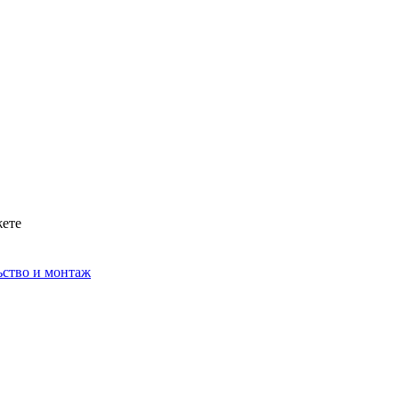
жете
ьство и монтаж