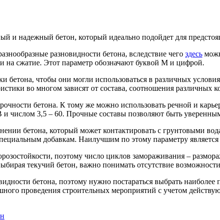
ный и надежный бетон, который идеально подойдет для предсто
азнообразные разновидности бетона, вследствие чего
здесь
можн
и на сжатие. Этот параметр обозначают буквой М и цифрой.
и бетона, чтобы они могли использоваться в различных условия
стики во многом зависят от состава, соотношения различных к
очности бетона. К тому же можно использовать речной и карье
В и числом 3,5 – 60. Прочные составы позволяют быть уверенным
ении бетона, который может контактировать с грунтовыми вода
специальным добавкам. Наилучшим по этому параметру является
орозостойкости, поэтому число циклов замораживания – размо
ыбирая текучий бетон, важно понимать отсутствие возможности
овидности бетона, поэтому нужно постараться выбрать наиболее
шного проведения строительных мероприятий с учетом действую
ен