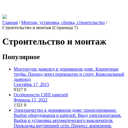
Главная
/
Монтаж, установка, сборка, строительство
/
Строительство и монтаж
(Страница 7)
Строительство и монтаж
Популярное
Монтируем дымоход в деревянном доме. Кирпичные
трубы. Проход через перекрытие и стену. Коаксиальный
дымоход
Сентябрь 17, 2015
9327
0
Особенности СИП панелей
Февраль 15, 2022
1321
0
Электричество в деревянном доме: проектирование.
Выбор оборудования и кабелей. Ввод электропитания.
Выбор и установка автоматического выключателя.
Прокладка внутренней сети. Процесс заземления.