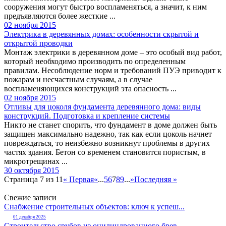
сооружения могут быстро воспламеняться, а значит, к ним
предъявляются более жесткие ...
02 ноября 2015
Электрика в деревянных домах: особенности скрытой и
открытой проводки
Монтаж электрики в деревянном доме – это особый вид работ,
который необходимо производить по определенным
правилам. Несоблюдение норм и требований ПУЭ приводит к
пожарам и несчастным случаям, а в случае
воспламеняющихся конструкций эта опасность ...
02 ноября 2015
Отливы для цоколя фундамента деревянного дома: виды
конструкций. Подготовка и крепление системы
Никто не станет спорить, что фундамент в доме должен быть
защищен максимально надежно, так как если цоколь начнет
повреждаться, то неизбежно возникнут проблемы в других
частях здания. Бетон со временем становится пористым, в
микротрещинах ...
30 октября 2015
Страница 7 из 11
« Первая
«
...
5
6
7
8
9
...
»
Последняя »
Свежие записи
Снабжение строительных объектов: ключ к успеш...
01 декабря 2025
Строительство срубов из оцилиндрованного брев...