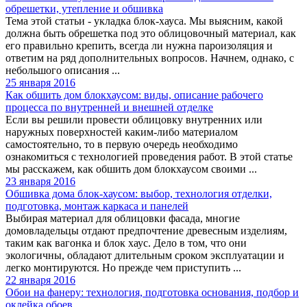
обрешетки, утепление и обшивка
Тема этой статьи - укладка блок-хауса. Мы выясним, какой
должна быть обрешетка под это облицовочный материал, как
его правильно крепить, всегда ли нужна пароизоляция и
ответим на ряд дополнительных вопросов. Начнем, однако, с
небольшого описания ...
25 января 2016
Как обшить дом блокхаусом: виды, описание рабочего
процесса по внутренней и внешней отделке
Если вы решили провести облицовку внутренних или
наружных поверхностей каким-либо материалом
самостоятельно, то в первую очередь необходимо
ознакомиться с технологией проведения работ. В этой статье
мы расскажем, как обшить дом блокхаусом своими ...
23 января 2016
Обшивка дома блок-хаусом: выбор, технология отделки,
подготовка, монтаж каркаса и панелей
Выбирая материал для облицовки фасада, многие
домовладельцы отдают предпочтение древесным изделиям,
таким как вагонка и блок хаус. Дело в том, что они
экологичны, обладают длительным сроком эксплуатации и
легко монтируются. Но прежде чем приступить ...
22 января 2016
Обои на фанеру: технология, подготовка основания, подбор и
оклейка обоев