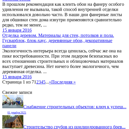
В прошлом рекомендация как клеить обои на фанеру особого
удивления не вызывала, такой способ внутренней отделки
использовался довольно часто. В наши дни фанерные листы
для обшивки стен дома изнутри применяются сравнительно
редко, тем не менее, ...
15 января 2016
Отделка деревом. Материалы для стен, потолков и пола.
Гусварблок, блок-хаус, деревянные обои, декоративные
панели
Экологичность интерьера всегда ценилась, сейчас же она на
пике востребованности. При этом лидером безопасных во
всех отношениях строительных и облицовочных материалов
выступает древесина. Нет ничего более экологичного, чем
деревянная отделка. ...
15 января 2016
Страница 1 из 7
1
2
3
4
5
...
»
Последняя »
Свежие записи
Снабжение строительных объектов: ключ к успеш...
01 декабря 2025
Строительство срубов из оцилиндрованного брев...