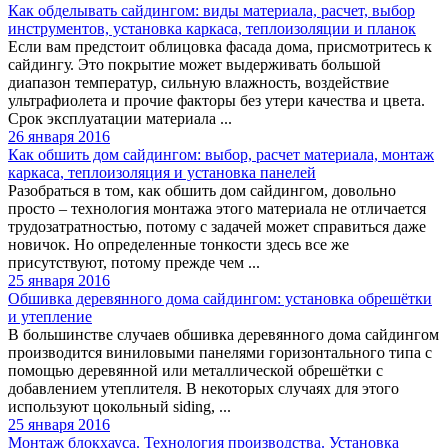
Как обделывать сайдингом: виды материала, расчет, выбор
инструментов, установка каркаса, теплоизоляции и планок
Если вам предстоит облицовка фасада дома, присмотритесь к
сайдингу. Это покрытие может выдерживать большой
диапазон температур, сильную влажность, воздействие
ультрафиолета и прочие факторы без утери качества и цвета.
Срок эксплуатации материала ...
26 января 2016
Как обшить дом сайдингом: выбор, расчет материала, монтаж
каркаса, теплоизоляция и установка панелей
Разобраться в том, как обшить дом сайдингом, довольно
просто – технология монтажа этого материала не отличается
трудозатратностью, потому с задачей может справиться даже
новичок. Но определенные тонкости здесь все же
присутствуют, потому прежде чем ...
25 января 2016
Обшивка деревянного дома сайдингом: установка обрешётки
и утепление
В большинстве случаев обшивка деревянного дома сайдингом
производится виниловыми панелями горизонтального типа с
помощью деревянной или металлической обрешётки с
добавлением утеплителя. В некоторых случаях для этого
используют цокольный siding, ...
25 января 2016
Монтаж блокхауса. Технология производства. Установка