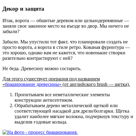
Декор и защита
Итак, ворота — обшитые деревом или цельнодеревянные —
заняли свое законное место на въезде во двор. Мы ничего не
забыли?
Забыли. Мы упустили тот факт, что планировали создать не
просто ворота, а ворота в стиле ретро. Кованая фурнитура —
это хорошо, однако вам не кажется, что новенькие створки
разительно контрастируют с ней?
Не беда. Древесину можно состарить.
Для этого существует операция под названием
«
браширование древесины
» (от английского brush — щетка).
Пропитываем все неметаллические элементы
конструкции антисептиком.
Обрабатываем дерево металлической щеткой или
соответствующей насадкой для дрели/болгарки.
Щетка
удалит наиболее мягкие волокна, подчеркнув текстуру и
выделив годовые кольца.