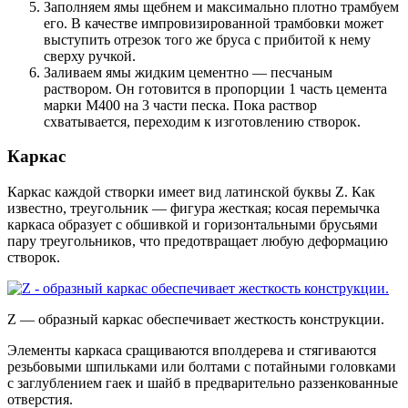
Заполняем ямы щебнем и максимально плотно трамбуем
его
. В качестве импровизированной трамбовки может
выступить отрезок того же бруса с прибитой к нему
сверху ручкой.
Заливаем ямы жидким цементно — песчаным
раствором
. Он готовится в пропорции 1 часть цемента
марки М400 на 3 части песка. Пока раствор
схватывается, переходим к изготовлению створок.
Каркас
Каркас каждой створки имеет вид латинской буквы Z. Как
известно, треугольник — фигура жесткая; косая перемычка
каркаса образует с обшивкой и горизонтальными брусьями
пару треугольников, что предотвращает любую деформацию
створок.
Z — образный каркас обеспечивает жесткость конструкции.
Элементы каркаса сращиваются вполдерева и стягиваются
резьбовыми шпильками или болтами с потайными головками
с заглублением гаек и шайб в предварительно раззенкованные
отверстия.