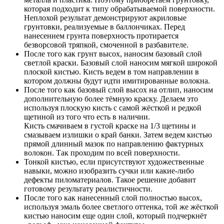
которая подходит к типу обрабатываемой поверхности.
Неплохой результат демонстрируют акриловые
грунтовки, реализуемые в баллончиках. Перед
нанесением грунта поверхность протирается
безворсовой тряпкой, смоченной в разбавителе.
После того как грунт высох, наносим базовый слой
светлой краски. Базовый слой наносим мягкой широкой
плоской кистью. Кисть ведем в том направлении в
котором должны будут идти имитированные волокна.
После того как базовый слой высох на отлип, наносим
дополнительную более тёмную краску. Делаем это
используя плоскую кисть с самой жёсткой и редкой
щетиной из того что есть в наличии.
Кисть смачиваем в густой краске на 1/3 щетины и
смазываем излишки о край банки. Затем ведем кистью
прямой длинный мазок по направлению фактурных
волокон. Так проходим по всей поверхности.
Тонкой кистью, если присутствуют художественные
навыки, можно изобразить сучки или какие-либо
дефекты пиломатериалов. Такое решение добавит
готовому результату реалистичности.
После того как нанесенный слой полностью высох,
используя эмаль более светлого оттенка, той же жёсткой
кистью наносим еще один слой, который подчеркнёт