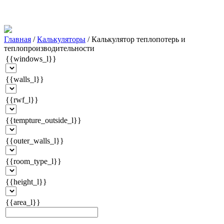
Главная
/
Калькуляторы
/
Калькулятор теплопотерь и
теплопроизводительности
{{windows_l}}
{{walls_l}}
{{rwf_l}}
{{tempture_outside_l}}
{{outer_walls_l}}
{{room_type_l}}
{{height_l}}
{{area_l}}