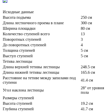
Исходные данные
Высота подъема
250
см
Длина лестничного проема в плане
300
см
Ширина площадки
80
см
Количество ступеней всего
13
Поворотных ступеней
3
До поворотных ступеней
4
Толщина ступеней
5
см
Выступ ступеней
5
см
Тетива лестницы
Длина верхней тетивы лестницы
248.5
см
Длина нижней тетивы лестницы
165.6
см
Расстояние на тетиве между запилами под
41.4
см
ступени
28°
от уровня
Угол наклона лестницы
пола
Размеры ступеней
Высота ступеней
19.2
см
Глубина ступеней
41.7
см