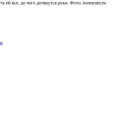
ь ей все, до чего дотянутся руки. Фото:
roomester.ru
ен