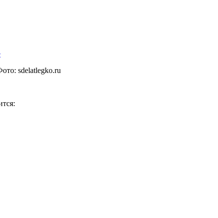
Фото:
sdelatlegko.ru
ится: