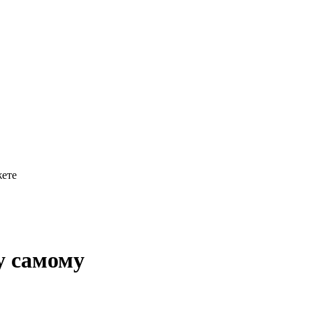
жете
у самому