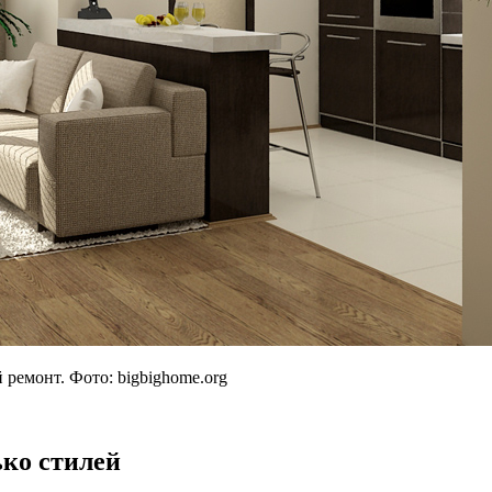
й ремонт. Фото:
bigbighome.org
ько стилей