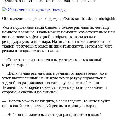
Лучше это понять поможет информация на ярлычке.
Обозначения на ярлыках одежды. Фото:
xn--b1adcclonnbcbgxhh1
Уже высушенные вещи бывает тяжелее разгладить, чем еще
немного влажные. Ткань можно намочить самостоятельно или
воспользоваться функцией разбрызгиванием воды с
резервуара утюга или пара. Начинайте с глажки деликатных
тканей, требующих более низких температур. Потом меняйте
режим и гладьте толстые ткани.
— Синтетика гладится теплым утюгом сквозь влажный
отрезок марли.
— Шелк лучше разглаживать ручным отпаривателем, но и
утюг выставленный на низкую температуру справиться с
задачей по разглаживанию слегка увлажненной ткани.
Темный шелк обрабатывается через марлю по изнаночной
стороне, а светлый по лицевой.
— Шерсть можно не гладить, а если гладите, то используйте
невысокий температурный режим и влажную марлю.
— Нейлон не гладится, а складки расправляются водой.