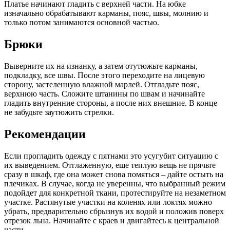
Платье начинают гладить с верхней части. На юбке
изначально обрабатывают карманы, пояс, швы, молнию и
только потом занимаются основной частью.
Брюки
Выверните их на изнанку, а затем отутюжьте карманы,
подкладку, все швы. После этого переходите на лицевую
сторону, застеленную влажной марлей. Отгладьте пояс,
верхнюю часть. Сложите штанины по швам и начинайте
гладить внутренние стороны, а после них внешние. В конце
не забудьте заутюжить стрелки.
Рекомендации
Если прогладить одежду с пятнами это усугубит ситуацию с
их выведением. Отглаженную, еще теплую вещь не прячьте
сразу в шкаф, где она может снова помяться – дайте остыть на
плечиках. В случае, когда не уверенны, что выбранный режим
подойдет для конкретной ткани, протестируйте на незаметном
участке. Растянутые участки на коленях или локтях можно
убрать, предварительно сбрызнув их водой и положив поверх
отрезок льна. Начинайте с краев и двигайтесь к центральной
части.