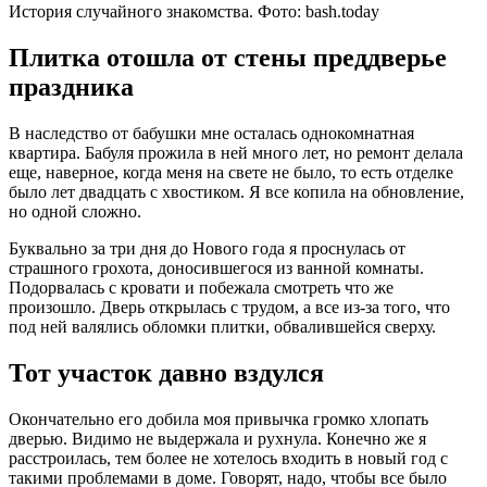
История случайного знакомства. Фото:
bash.today
Плитка отошла от стены преддверье
праздника
В наследство от бабушки мне осталась однокомнатная
квартира. Бабуля прожила в ней много лет, но ремонт делала
еще, наверное, когда меня на свете не было, то есть отделке
было лет двадцать с хвостиком. Я все копила на обновление,
но одной сложно.
Буквально за три дня до Нового года я проснулась от
страшного грохота, доносившегося из ванной комнаты.
Подорвалась с кровати и побежала смотреть что же
произошло. Дверь открылась с трудом, а все из-за того, что
под ней валялись обломки плитки, обвалившейся сверху.
Тот участок давно вздулся
Окончательно его добила моя привычка громко хлопать
дверью. Видимо не выдержала и рухнула. Конечно же я
расстроилась, тем более не хотелось входить в новый год с
такими проблемами в доме. Говорят, надо, чтобы все было