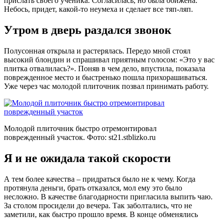
прислать своего ученика. Согласилась, но была обижена.
Небось, придет, какой-то неумеха и сделает все тяп-ляп.
Утром в дверь раздался звонок
Полусонная открыла и растерялась. Передо мной стоял
высокий блондин и спрашивал приятным голосом: «Это у вас
плитка отвалилась?». Поняв в чем дело, впустила, показала
поврежденное место и быстренько пошла прихорашиваться.
Уже через час молодой плиточник позвал принимать работу.
Молодой плиточник быстро отремонтировал
поврежденный участок. Фото:
st21.stblizko.ru
Я и не ожидала такой скорости
А тем более качества – придраться было не к чему. Когда
протянула деньги, брать отказался, мол ему это было
несложно. В качестве благодарности пригласила выпить чаю.
За столом просидели до вечера. Так заболтались, что не
заметили, как быстро прошло время. В конце обменялись