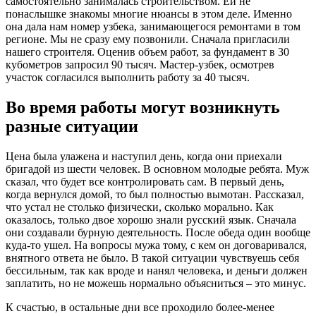
самостоятельно занималась строительством. Ей не
понаслышке знакомы многие нюансы в этом деле. Именно
она дала нам номер узбека, занимающегося ремонтами в том
регионе. Мы не сразу ему позвонили. Сначала пригласили
нашего строителя. Оценив объем работ, за фундамент в 30
кубометров запросил 90 тысяч. Мастер-узбек, осмотрев
участок согласился выполнить работу за 40 тысяч.
Во время работы могут возникнуть
разные ситуации
Цена была улажена и наступил день, когда они приехали
бригадой из шести человек. В основном молодые ребята. Муж
сказал, что будет все контролировать сам. В первый день,
когда вернулся домой, то был полностью вымотан. Рассказал,
что устал не столько физически, сколько морально. Как
оказалось, только двое хорошо знали русский язык. Сначала
они создавали бурную деятельность. После обеда один вообще
куда-то ушел. На вопросы мужа тому, с кем он договаривался,
внятного ответа не было. В такой ситуации чувствуешь себя
бессильным, так как вроде и нанял человека, и деньги должен
заплатить, но не можешь нормально объясниться – это минус.
К счастью, в остальные дни все проходило более-менее