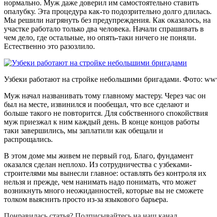
нормально. Муж даже доверил им самостоятельно ставить
опалубку. Эта процедура как-то подозрительно долго длилась.
Мы решили нагрянуть без предупреждения. Как оказалось, на
участке работало только два человека. Начали спрашивать в
чем дело, где остальные, но опять-таки ничего не поняли.
Естественно это разозлило.
Узбеки работают на стройке небольшими бригадами. Фото:
www
Муж начал названивать тому главному мастеру. Через час он
был на месте, извинился и пообещал, что все сделают и
больше такого не повторится. Для собственного спокойствия
муж приезжал к ним каждый день. В конце концов работы
таки завершились, мы заплатили как обещали и
распрощались.
В этом доме мы живем не первый год. Благо, фундамент
оказался сделан неплохо. Из сотрудничества с узбеками-
строителями мы вынесли главное: оставлять без контроля их
нельзя и прежде, чем нанимать надо понимать, что может
возникнуть много неожиданностей, которые вы не сможете
толком выяснить просто из-за языкового барьера.
Понравилась статья? Подписывайтесь на наш канал