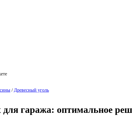
жете
есины
/
Древесный уголь
 для гаража: оптимальное реш