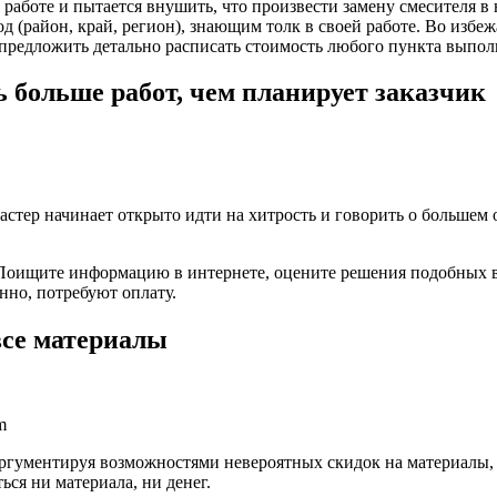
 работе и пытается внушить, что произвести замену смесителя в
од (район, край, регион), знающим толк в своей работе. Во изб
ь предложить детально расписать стоимость любого пункта выпо
ь больше работ, чем планирует заказчик
 мастер начинает открыто идти на хитрость и говорить о большем
Поищите информацию в интернете, оцените решения подобных во
енно, потребуют оплату.
все материалы
m
 аргументируя возможностями невероятных скидок на материалы
ся ни материала, ни денег.