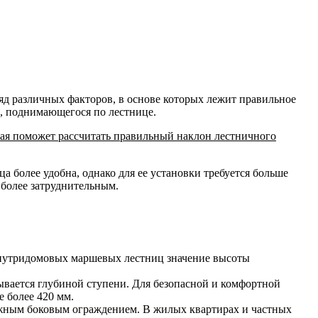
д различных факторов, в основе которых лежит правильное
а, поднимающегося по лестнице.
орая поможет рассчитать правильный наклон лестничного
ца более удобна, однако для ее установки требуется больше
т более затруднительным.
внутридомовых маршевых лестниц значение высоты
ывается глубиной ступени.
Для безопасной и комфортной
е более 420 мм.
ужным боковым ограждением
. В жилых квартирах и частных