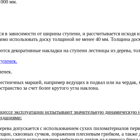
1000 мм.
я в зависимости от ширины ступени, и рассчитывается исходя и
димо использовать доску толщиной не менее 40 мм. Толщина дос
тся декоративные накладки на ступени лестницы из дерева, тол
пенек.
стничных маршей, например ведущих в подвал или на чердак, м
транство за счет более крутого угла наклона.
оцессе эксплуатации испытывают значительную динамическую наг
ендациями:
дерева допускается с использованием сухих пиломатериалов пер
рещин, сквозных сучков, поражения плесневым грибком, а также
допускается использование мебельных щитов из клееного бруса