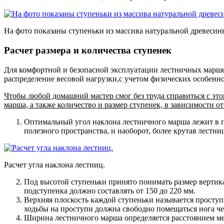
На фото показаны ступеньки из массива натуральной древесин
Расчет размера и количества ступенек
Для комфортной и безопасной эксплуатации лестничных марше
распределение весовой нагрузки,с учетом физических особенно
Чтобы любой домашний мастер смог без труда справиться с эт
марша, а также количество и размер ступенек, в зависимости о
Оптимальный угол наклона лестничного марша лежит в пред
полезного пространства, и наоборот, более крутая лестни
Расчет угла наклона лестниц.
Под высотой ступеньки принято понимать размер вертика
подступенка должно составлять от 150 до 220 мм.
Верхняя плоскость каждой ступеньки называется проступ
ходьбы на проступи должна свободно помещаться нога чел
Ширина лестничного марша определяется расстоянием м