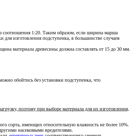
з соотношения 1:20
. Таким образом, если ширина марша
ки для изготовления подступенка, в большинстве случаев
щина материала древесины должна составлять от 15 до 30 мм.
ожно обойтись без установки подступенка, что
рузку, поэтому при выборе материала для их изготовления,
вого сорта, имеющих относительную влажность не более 10%.
 другими насекомыми вредителями.
 или
деревянных реек
соответствующего сечения.