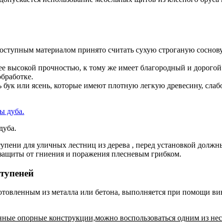
оступным материалом принято считать сухую строганую сосновую
ее высокой прочностью, к тому же имеет благородный и дорогой
бработке.
ь бук или ясень, которые имеют плотную легкую древесину, сла
дуба.
тупени для уличных лестниц из дерева , перед установкой должн
защиты от гниения и поражения плесневым грибком.
ступеней
отовленным из металла или бетона, выполняется при помощи ви
янные опорные конструкции,можно воспользоваться одним из не