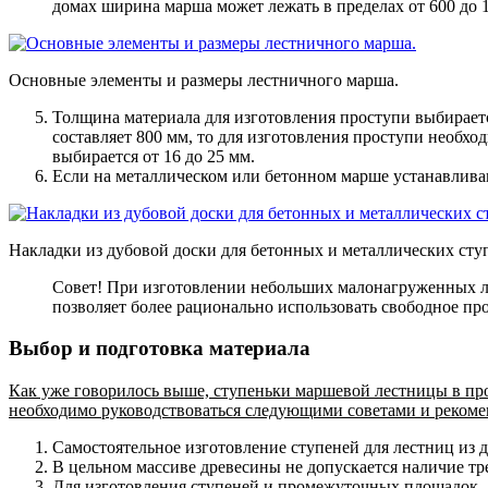
домах ширина марша может лежать в пределах от 600 до 
Основные элементы и размеры лестничного марша.
Толщина материала для изготовления проступи выбираетс
составляет 800 мм, то для изготовления проступи необхо
выбирается от 16 до 25 мм.
Если на металлическом или бетонном марше устанавливаю
Накладки из дубовой доски для бетонных и металлических сту
Совет! При изготовлении небольших малонагруженных ле
позволяет более рационально использовать свободное прос
Выбор и подготовка материала
Как уже говорилось выше, ступеньки маршевой лестницы в пр
необходимо руководствоваться следующими советами и реком
Самостоятельное изготовление ступеней для лестниц из 
В цельном массиве древесины не допускается наличие т
Для изготовления ступеней и промежуточных площадок, 