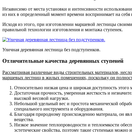
Независимо от места установки и интенсивности использовани
из них в определенный момент времени воспринимает на себя п
Исходя из этого, при изготовлении маршевой лестницы своими
правильной технологии изготовления и монтажа ступенек.
Уличная деревянная лестница без подступенков.
Отличительные качества деревянных ступеней
Рассматривая различные виды строительных материалов, несло
маршевых лестниц в жилых помещениях, поскольку он полност
Относительно низкая цена и широкая доступность этого м
Достаточная прочность, умеренная жесткость и незначит
высокой весовой нагрузки.
Небольшой удельный вес и простота механической обрабо
специального инструмента и оборудования.
Благодаря природному происхождению материала, он явл
вещества.
Низкое значение теплопроводности и теплоемкости обес
эстетические свойства, поэтому такие ступеньки можно 