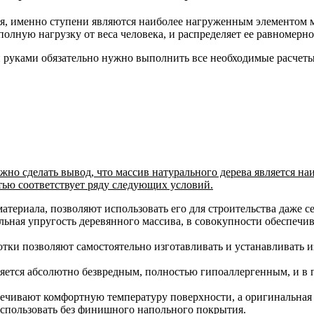
я, именно ступени являются наиболее нагруженным элементом м
олную нагрузку от веса человека, и распределяет ее равномерн
 руками обязательно нужно выполнить все необходимые расчеты,
жно сделать вывод, что массив натурального дерева является н
ью соответствует ряду следующих условий.
атериала, позволяют использовать его для строительства даже с
ельная упругость деревянного массива, в совокупности обеспе
тки позволяют самостоятельно изготавливать и устанавливать и
яется абсолютно безвредным, полностью гипоаллергенным, и в п
печивают комфортную температуру поверхности, а оригинальная 
использовать без финишного напольного покрытия.