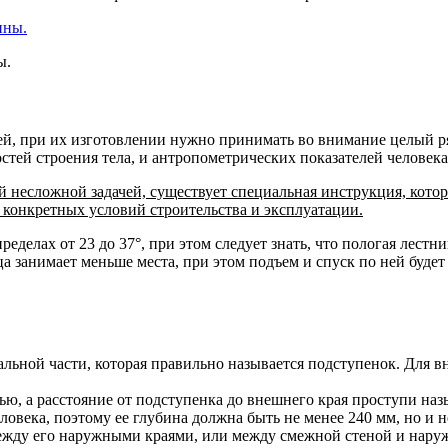
ы.
й, при их изготовлении нужно принимать во внимание целый ря
стей строения тела, и антропометрических показателей человек
ой несложной задачей, существует специальная инструкция, кот
т конкретных условий строительства и эксплуатации.
елах от 23 до 37°, при этом следует знать, что пологая лестни
ца занимает меньше места, при этом подъем и спуск по ней буде
льной части, которая правильно называется подступенок
. Для 
ью, а расстояние от подступенка до внешнего края проступи наз
овека, поэтому ее глубина должна быть не менее 240 мм, но и н
ежду его наружными краями, или между смежной стеной и нар