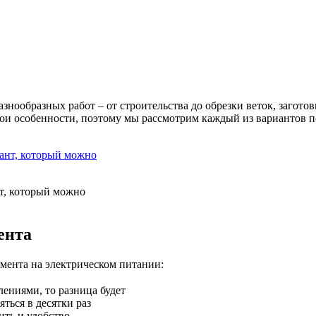
нообразных работ – от строительства до обрезки веток, загото
ои особенности, поэтому мы рассмотрим каждый из вариантов п
нт, который можно
ента
мента на электрическом питании:
ениями, то разница будет
ться в десятки раз
ить и удобство