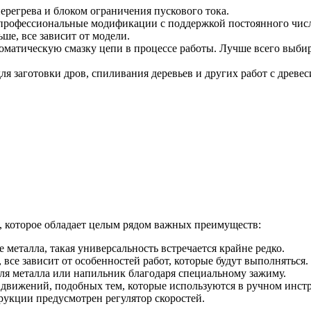
регрева и блоком ограничения пускового тока.
 профессиональные модификации с поддержкой постоянного числ
ше, все зависит от модели.
томатическую смазку цепи в процессе работы. Лучше всего выби
ля заготовки дров, спиливания деревьев и других работ с древес
, которое обладает целым рядом важных преимуществ:
е металла, такая универсальность встречается крайне редко.
 все зависит от особенностей работ, которые будут выполняться.
ля металла или напильник благодаря специальному зажиму.
х движений, подобных тем, которые используются в ручном инст
рукции предусмотрен регулятор скоростей.