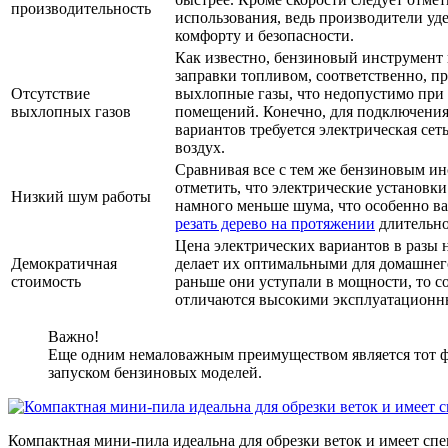
производительность
использования, ведь производители у
комфорту и безопасности.
Как известно, бензиновый инструмент 
заправки топливом, соответственно, пр
Отсутствие
выхлопные газы, что недопустимо при 
выхлопных газов
помещений. Конечно, для подключени
вариантов требуется электрическая сеть
воздух.
Сравнивая все с тем же бензиновым ин
отметить, что электрические установки
Низкий шум работы
намного меньше шума, что особенно ва
резать дерево на протяжении
длительно
Цена электрических вариантов в разы 
Демократичная
делает их оптимальными для домашнег
стоимость
раньше они уступали в мощности, то 
отличаются высокими эксплуатационн
Важно!
Еще одним немаловажным преимуществом является тот фа
запуском бензиновых моделей.
Компактная мини-пила идеальна для обрезки веток и имеет с