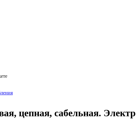
жете
бления
вая, цепная, сабельная. Элек