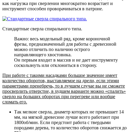
как нагрузка при сверлении многократно возрастает и
инструмент способен проворачиваться в патроне.
Стандартные сверла спирального типа.
Важно: весь модельный ряд, кроме короночной
фрезы, предназначенный для работы с древесиной
можно отличить по наличию острого
направляющего хвостовика.
Он первым входит в массив и не дает инструменту
соскользнуть или отклониться в сторону.
При работе с такими насадками большое значение имеет
количество оборотов, выставляемое на дрели, если этими
параметрами пренебречь, то в лучшем случае вы не сможете
просверлить отверстие, в худшем варианте можно «спалить»
сверло на больших оборотах при перегреве или вообще
сломать его.
Так мелкие сверла, диаметр которых не превышает 14
мм, на мягкой древесине лучше всего работают при
1800об/мин
. Если предстоит работа с твердыми
породами дерева, то количество оборотов снижается до