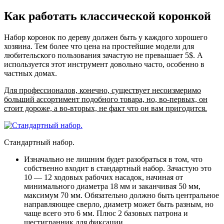
Как работать классической коронкой
Набор коронок по дереву должен быть у каждого хорошего
хозяина. Тем более что цена на простейшие модели для
любительского пользования зачастую не превышает 5$. А
используется этот инструмент довольно часто, особенно в
частных домах.
Для профессионалов, конечно, существует несоизмеримо
больший ассортимент подобного товара, но, во-первых, он
стоит дороже, а во-вторых, не факт что он вам пригодится.
Стандартный набор.
Изначально не лишним будет разобраться в том, что
собственно входит в стандартный набор. Зачастую это
10 — 12 ходовых рабочих насадок, начиная от
минимального диаметра 18 мм и заканчивая 50 мм,
максимум 70 мм. Обязательно должно быть центральное
направляющее сверло, диаметр может быть разным, но
чаще всего это 6 мм. Плюс 2 базовых патрона и
шестигранник для фиксации.