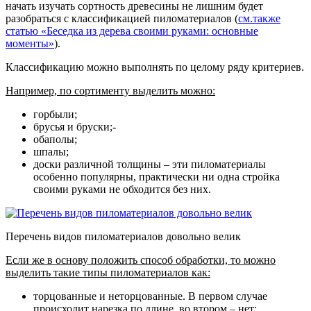
начать изучать сортность древесины не лишним будет
разобраться с классификацией пиломатериалов (
см.также
статью «Беседка из дерева своими руками: основные
моменты»
).
Классификацию можно выполнять по целому ряду критериев.
Например, по сортименту выделить можно:
горбыли;
брусья и бруски;-
обаполы;
шпалы;
доски различной толщины – эти пиломатериалы
особенно популярны, практически ни одна стройка
своими руками не обходится без них.
Перечень видов пиломатериалов довольно велик
Если же в основу положить способ обработки, то можно
выделить такие типы пиломатериалов как:
торцованные и неторцованные
. В первом случае
происходит нарезка по длине, во втором – нет;