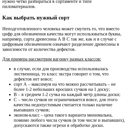
нужно четко разбираться в сортаменте и типе
пиломатериалов.
Как выбрать нужный сорт
Неподготовленного человека может смутить то, что вместо
цифр для обозначения качества могут использоваться буквы,
например, сорта древесины А В С так же, как и в случае с
цифровым обозначением означают разделение древесины в
зависимости от количества дефектов.
Для примера рассмотрим вагонку разных классов:
в случае, если для производства использовалась
лиственница, то класс экстра говорит о том, что
дефектов нет вовсе;
сорт А – максимум на что можно рассчитывать – не
более 1-2 небольших вросших сучков на 1 доску;
В – в среднем 1-2 сучка на каждый метр длины доски;
С – число сучков не ограничивается вовсе, для этого
качества недопустимым считается только наличие
выпавших сучков;
эконом-класс – цена такого варианта минимальна,
помимо любого числа сучков (в том числе и выпавших),
допускаются также огрехи в обработке доски.