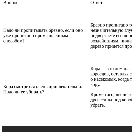
Вопрос
Ответ
Бревно пропитано т
Надо ли пропитывать бревно, если оно
незначительную глу
уже пропитано промышленным
подвергаете его до
способом?
воздействиям, пилит
дерево придется про
Кора — это дом для
короедов, оставляя е
о насекомых, когда 
кору.
Кора смотрится очень привлекательно.
Надо ли ее убирать?
Кроме того, вы не з
древесины под корой
убрать.