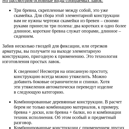
Но рассмотрим основные виды собираемых лавок:
Три бревна, скрепленные между собой, это уже
скамейка.
Для сбора этой элементарной конструкции
вам не нужны чертежи скамейки из бревен – своими
руками принесли три полена: два коротких и одно более
длинное, короткие бревна служат опорами, длинное –
сидением.
Забив несколько гвоздей для фиксации, или отрезков
арматуры, вы получаете на выходе элементарную
конструкцию, пригодную к применению. Это технология
изготовления простых лавок.
К сведению! Несмотря на описанную простоту,
конструкцию всегда можно утяжелить. Можно
добавить боковые ограничители и спинки. Хотя
эти утяжеления автоматически переведут изделие
в следующую категорию.
Комбинированные деревянные конструкции
. В расчет
берем не только комбинацию материалов, к примеру,
бревна + доски, или бревна + балки, но и комбинации
техник исполнения. Об этом особый и предметный
разговор.
Комбинированные конструкции с применением других