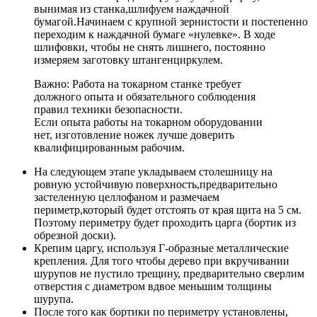
вынимая из станка,шлифуем наждачной
бумагой.Начинаем с крупной зернистости и постепенно
переходим к наждачной бумаге «нулевке». В ходе
шлифовки, чтобы не снять лишнего, постоянно
измеряем заготовку штангенциркулем.
Важно: Работа на токарном станке требует
должного опыта и обязательного соблюдения
правил техники безопасности.
Если опыта работы на токарном оборудовании
нет, изготовление ножек лучше доверить
квалифицированным рабочим.
На следующем этапе укладываем столешницу на
ровную устойчивую поверхность,предварительно
застеленную целлофаном и размечаем
периметр,который будет отстоять от края щита на 5 см.
Поэтому периметру будет проходить царга (бортик из
обрезной доски).
Крепим царгу, используя Г-образные металлические
крепления. Для того чтобы дерево при вкручивании
шурупов не пустило трещину, предварительно сверлим
отверстия с диаметром вдвое меньшим толщины
шурупа.
После того как бортики по периметру установлены,