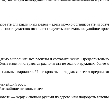
овать для различных целей – здесь можно организовать игровую 
льность участков позволит получить оптимальное удобное прос
димо выполнить все расчеты и составить эскиз. Предварительно
бные изделия стараются располагать не около наружных, более х
вуспальные варианты. Чаще кровать — чердак является прерогат
альнейший рост.
ближайшие несколько лет.
ровати — чердак своими руками из дерева или подобрать готовы