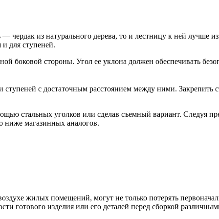
 — чердак из натурального дерева, то и лестницу к ней лучше из
 и для ступеней.
нной боковой стороны. Угол ее уклона должен обеспечивать без
и ступеней с достаточным расстоянием между ними. Закрепить
омощью стальных уголков или сделав съемный вариант. Следуя п
но ниже магазинных аналогов.
воздухе жилых помещений, могут не только потерять первоначал
сти готового изделия или его деталей перед сборкой различным