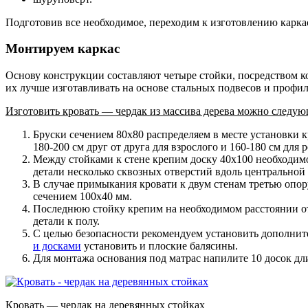
Подготовив все необходимое, переходим к изготовлению карка
Монтируем каркас
Основу конструкции составляют четыре стойки, посредством ко
их лучше изготавливать на основе стальных подвесов и профи
Изготовить кровать — чердак из массива дерева можно следую
Бруски сечением 80х80 распределяем в месте установки 
180-200 см друг от друга для взрослого и 160-180 см для
Между стойками к стене крепим доску 40х100 необходим
детали несколько сквозных отверстий вдоль центральной 
В случае примыкания кровати к двум стенам третью опор
сечением 100х40 мм.
Последнюю стойку крепим на необходимом расстоянии от
детали к полу.
С целью безопасности рекомендуем установить дополнит
и досками
установить и плоские балясины.
Для монтажа основания под матрас напилите 10 досок дл
Кровать — чердак на деревянных стойках