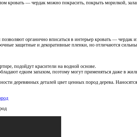
лом кровать — чердак можно покрасить, покрыть морилкой, зал
позволяют органично вписаться в интерьер кровать — чердак из
рочные защитные и декоративные пленки, но отличаются сильны
артире, подойдут красители на водной основе.
обладают едким запахом, поэтому могут применяться даже в жи
ости деревянных деталей цвет ценных пород дерева. Наносятся
род