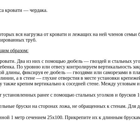
са кровати — чердака.
торых вся нагрузка от кровати и лежащих на ней членов семьи 
лированных труб.
щим образом:
кровати
. Два из них с помощью дюбель — гвоздей и стальных уг
 ребенка. По уровню или отвесу контролируем вертикальность за
ой длины, фиксируя ее дюбель — гвоздями или саморезами в пл
линии, а в стене — глухие отверстия в месте установки крепеже
у также крепим вертикально к соседней стене
. Между угловым и
 установленных ранее с помощью стальных уголков и брусков 
ельные бруски на сторонах ложа, не обращенных к стенам
. Для 
иной 1 метр сечением 25х100
. Прикрепите их к длинным бруска