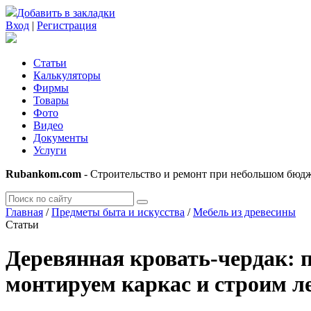
Добавить в закладки
Вход
|
Регистрация
Статьи
Калькуляторы
Фирмы
Товары
Фото
Видео
Документы
Услуги
Rubankom.com
- Строительство и ремонт при небольшом бюд
Главная
/
Предметы быта и искусства
/
Мебель из древесины
Статьи
Деревянная кровать-чердак: 
монтируем каркас и строим ле