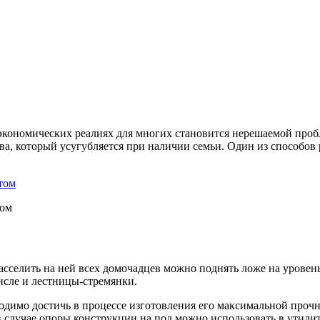
номических реалиях для многих становится нерешаемой проблемо
тва, который усугубляется при наличии семьи. Один из способов
том
селить на ней всех домочадцев можно поднять ложе на уровень 
сле и лестницы-стремянки.
одимо достичь в процессе изготовления его максимальной прочн
 случае опоры конструкции на пол можно использовать в утилит