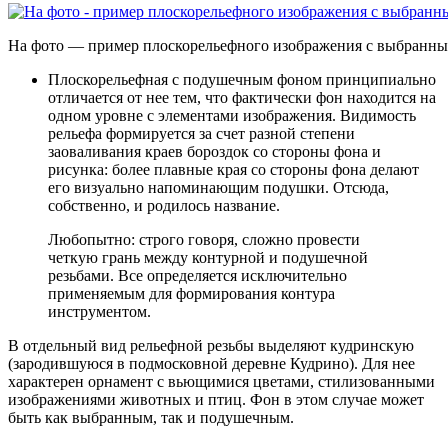
На фото — пример плоскорельефного изображения с выбранн
Плоскорельефная с подушечным фоном
принципиально
отличается от нее тем, что фактически фон находится на
одном уровне с элементами изображения. Видимость
рельефа формируется за счет разной степени
заоваливания краев бороздок со стороны фона и
рисунка: более плавные края со стороны фона делают
его визуально напоминающим подушки. Отсюда,
собственно, и родилось название.
Любопытно: строго говоря, сложно провести
четкую грань между контурной и подушечной
резьбами. Все определяется исключительно
применяемым для формирования контура
инструментом.
В отдельный вид рельефной резьбы выделяют кудринскую
(зародившуюся в подмосковной деревне Кудрино). Для нее
характерен орнамент с вьющимися цветами, стилизованными
изображениями животных и птиц. Фон в этом случае может
быть как выбранным, так и подушечным.