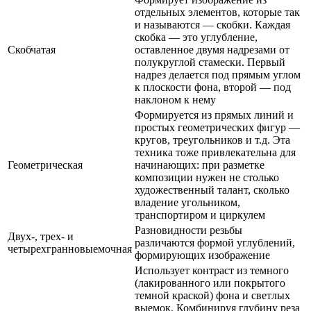
отдельных элементов, которые так
и называются — скобки. Каждая
скобка — это углубление,
Скобчатая
оставленное двумя надрезами от
полукруглой стамески. Первый
надрез делается под прямым углом
к плоскости фона, второй — под
наклоном к нему
Формируется из прямых линий и
простых геометрических фигур —
кругов, треугольников и т.д. Эта
техника тоже привлекательна для
Геометрическая
начинающих: при разметке
композиции нужен не столько
художественный талант, сколько
владение угольником,
транспортиром и циркулем
Разновидности резьбы
Двух-, трех- и
различаются формой углублений,
четырехгранновыемочная
формирующих изображение
Использует контраст из темного
(лакированного или покрытого
темной краской) фона и светлых
выемок. Комбинируя глубину реза