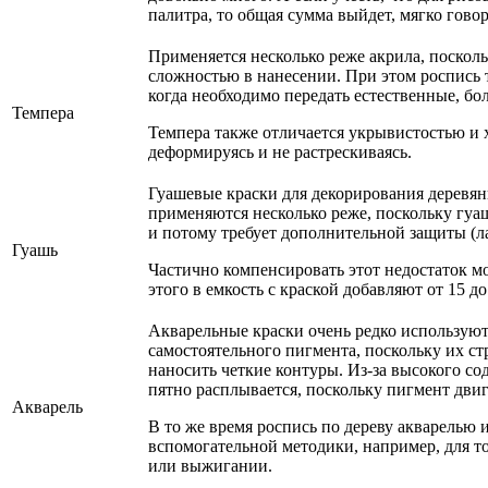
палитра, то общая сумма выйдет, мягко гово
Применяется несколько реже акрила, поскол
сложностью в нанесении. При этом роспись 
когда необходимо передать естественные, бол
Темпера
Темпера также отличается укрывистостью и 
деформируясь и не растрескиваясь.
Гуашевые краски для декорирования деревя
применяются несколько реже, поскольку гуа
и потому требует дополнительной защиты (ла
Гуашь
Частично компенсировать этот недостаток мо
этого в емкость с краской добавляют от 15 д
Акварельные краски очень редко используютс
самостоятельного пигмента, поскольку их ст
наносить четкие контуры. Из-за высокого с
пятно расплывается, поскольку пигмент двиг
Акварель
В то же время роспись по дереву акварелью и
вспомогательной методики, например, для т
или выжигании.