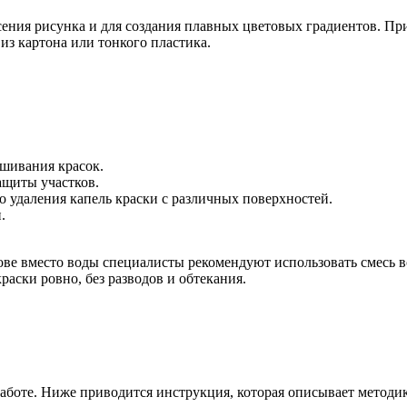
ения рисунка и для создания плавных цветовых градиентов. Пр
из картона или тонкого пластика.
ешивания красок.
ащиты участков.
го удаления капель краски с различных поверхностей.
.
ве вместо воды специалисты рекомендуют использовать смесь вод
аски ровно, без разводов и обтекания.
к работе. Ниже приводится инструкция, которая описывает мето