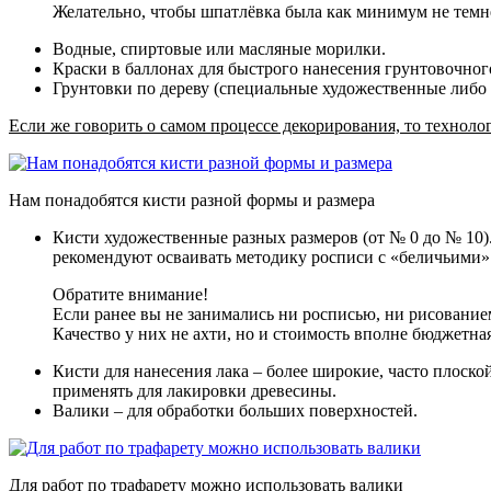
Желательно, чтобы шпатлёвка была как минимум не темнее
Водные, спиртовые или масляные морилки.
Краски в баллонах для быстрого нанесения грунтовочного
Грунтовки по дереву (специальные художественные либо 
Если же говорить о самом процессе декорирования, то технол
Нам понадобятся кисти разной формы и размера
Кисти художественные разных размеров
(от № 0 до № 10)
рекомендуют осваивать методику росписи с «беличьими» 
Обратите внимание!
Если ранее вы не занимались ни росписью, ни рисование
Качество у них не ахти, но и стоимость вполне бюджетная
Кисти для нанесения лака
– более широкие, часто плоско
применять для лакировки древесины.
Валики
– для обработки больших поверхностей.
Для работ по трафарету можно использовать валики