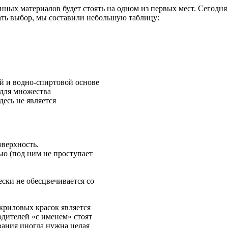
енных материалов будет стоять на одном из первых мест. Сегод
лать выбор, мы составили небольшую таблицу:
й и водно-спиртовой основе
для множества
десь не является
оверхность.
ью (под ним не проступает
ски не обесцвечивается со
риловых красок является
одителей «с именем» стоят
ования иногда нужна целая