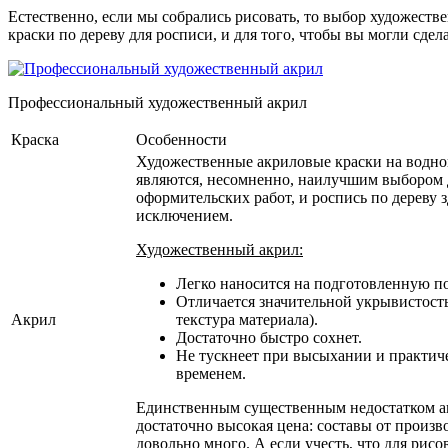
Естественно, если мы собрались рисовать, то выбор художеств
краски по дереву для росписи, и для того, чтобы вы могли сде
Профессиональный художественный акрил
Краска
Особенности
Художественные акриловые краски на водно
являются, несомненно, наилучшим выбором 
оформительских работ, и роспись по дереву з
исключением.
Художественный акрил:
Легко наносится на подготовленную п
Отличается значительной укрывистост
Акрил
текстура материала).
Достаточно быстро сохнет.
Не тускнеет при высыхании и практиче
временем.
Единственным существенным недостатком ак
достаточно высокая цена: составы от произв
довольно много. А если учесть, что для рис