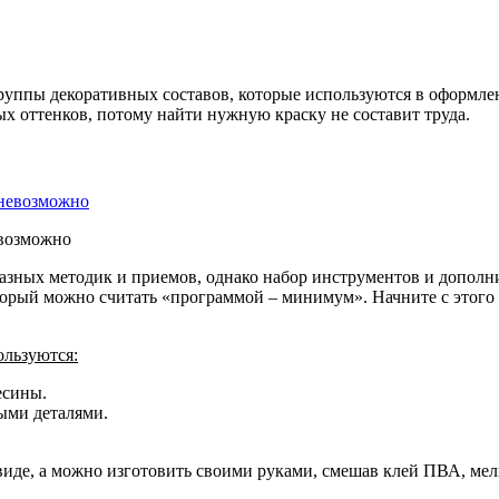
руппы декоративных составов, которые используются в оформле
х оттенков, потому найти нужную краску не составит труда.
евозможно
азных методик и приемов, однако набор инструментов и дополн
ый можно считать «программой – минимум». Начните с этого пер
ользуются:
есины.
ыми деталями.
виде, а можно изготовить своими руками, смешав клей ПВА, ме