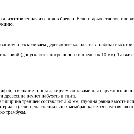
жка, изготовленная из спилов бревен. Если старых стволов или 
рукцию.
нзопилу и раскраиваем деревянные колоды на столбики высотой 
инаковой (допускаются погрешности в пределах 10 мм). Также с
ифой, а верхние торцы лакируем составами для наружного исполь
и древесина начнет набухать и гнить.
я ширина траншеи составляет 350 мм, глубина равна высоте исп
териала (если цена специальных мембран кажется вам завышенн
ко трамбуем.