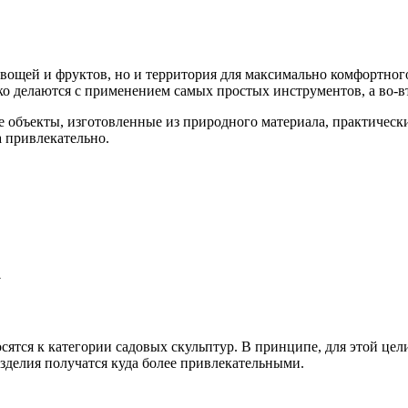
 овощей и фруктов, но и территория для максимально комфортно
ко делаются с применением самых простых инструментов, а во-в
ые объекты, изготовленные из природного материала, практичес
а привлекательно.
а
сятся к категории садовых скульптур. В принципе, для этой цел
зделия получатся куда более привлекательными.