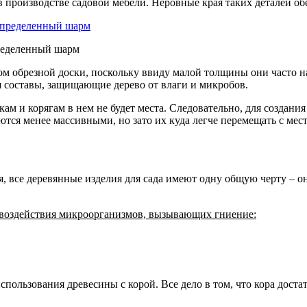
 в производстве садовой мебели. Неровные края таких деталей 
ределенный шарм
м обрезной доски, поскольку ввиду малой толщины они часто на
я составы, защищающие дерево от влаги и микробов.
ам и корягам в нем не будет места. Следовательно, для создания
ются менее массивными, но зато их куда легче перемещать с мест
я, все деревянные изделия для сада имеют одну общую черту – 
и воздействия микроорганизмов, вызывающих гниение:
использования древесины с корой.
Все дело в том, что кора доста