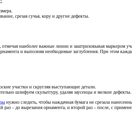
:
змера.
ние, срезая сучья, кору и другие дефекты.
, отмечая наиболее важные линии и заштриховывая маркером уча
 орнамента и выполняя необходимые заглубления. При этом каж
лоские участки и скругляя выступающие детали.
тельно шлифуем скульптуру, удаляя заусенцы и мелкие дефекты.
уры
нужно следить, чтобы наждачная бумага не срезала нанесенны
раз – до вырезания орнамента, и второй раз – после, с примене