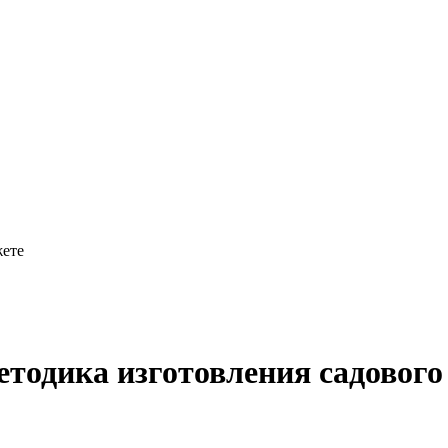
жете
методика изготовления садовог