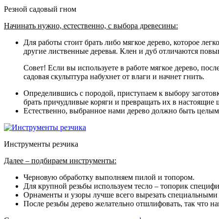
Резной садовый гном
Начинать нужно, естественно, с выбора древесины:
Для работы стоит брать либо мягкое дерево, которое легк
другие лиственные деревья. Клен и дуб отличаются пов
Совет! Если вы используете в работе мягкое дерево, пос
садовая скульптура набухнет от влаги и начнет гнить.
Определившись с породой, приступаем к выбору заготов
брать причудливые коряги и превращать их в настоящие 
Естественно, выбранное нами дерево должно быть целы
Инструменты резчика
Далее – подбираем инструменты:
Черновую обработку выполняем пилой и топором.
Для крупной резьбы используем тесло – топорик специф
Орнаменты и узоры лучше всего вырезать специальными
После резьбы дерево желательно отшлифовать, так что на