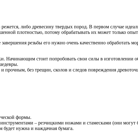
о режется, либо древесину твердых пород.
В первом случае идеал
ышенной плотностью, потому обрабатывать их может только опыт
ле завершения резьбы его нужно очень качественно обработать м
ки.
Начинающим стоит попробовать свои силы в изготовлении об
шедевры.
м и прочным
, без трещин, сколов и следов повреждения древоточ
ической формы.
 инструментами – резчицкими ножами и стамесками (они могут
м будет нужна и наждачная бумага.