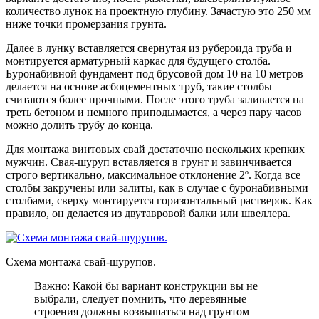
количество лунок на проектную глубину. Зачастую это 250 мм
ниже точки промерзания грунта.
Далее в лунку вставляется свернутая из рубероида труба и
монтируется арматурный каркас для будущего столба.
Буронабивной фундамент под брусовой дом 10 на 10 метров
делается на основе асбоцементных труб, такие столбы
считаются более прочными. После этого труба заливается на
треть бетоном и немного приподымается, а через пару часов
можно долить трубу до конца.
Для монтажа винтовых свай достаточно нескольких крепких
мужчин. Свая-шуруп вставляется в грунт и завинчивается
строго вертикально, максимальное отклонение 2º. Когда все
столбы закручены или залиты, как в случае с буронабивными
столбами, сверху монтируется горизонтальный растверок. Как
правило, он делается из двутавровой балки или швеллера.
Схема монтажа свай-шурупов.
Важно: Какой бы вариант конструкции вы не
выбрали, следует помнить, что деревянные
строения должны возвышаться над грунтом