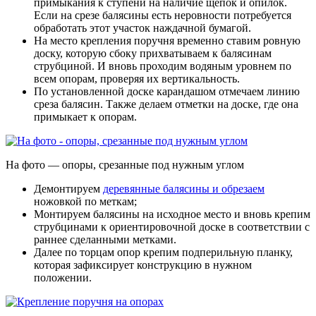
примыкания к ступени на наличие щепок и опилок.
Если на срезе балясины есть неровности потребуется
обработать этот участок наждачной бумагой.
На место крепления поручня временно ставим ровную
доску, которую сбоку прихватываем к балясинам
струбциной. И вновь проходим водяным уровнем по
всем опорам, проверяя их вертикальность.
По установленной доске карандашом отмечаем линию
среза балясин. Также делаем отметки на доске, где она
примыкает к опорам.
На фото — опоры, срезанные под нужным углом
Демонтируем
деревянные балясины и обрезаем
ножовкой по меткам;
Монтируем балясины на исходное место и вновь крепим
струбцинами к ориентировочной доске в соответствии с
раннее сделанными метками.
Далее по торцам опор крепим подперильную планку,
которая зафиксирует конструкцию в нужном
положении.