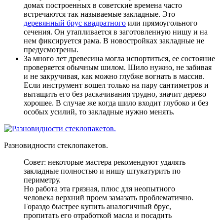
домах построенных в советские времена часто
встречаются так называемые закладные. Это
деревянный брус квадратного
или прямоугольного
сечения. Он утапливается в заготовленную нишу и на
нем фиксируется рама. В новостройках закладные не
предусмотрены.
За много лет древесина могла испортиться, ее состояние
проверяется обычным шилом
. Шило нужно, не забивая
и не закручивая, как можно глубже вогнать в массив.
Если инструмент вошел только на пару сантиметров и
вытащить его без раскачивания трудно, значит дерево
хорошее. В случае же когда шило входит глубоко и без
особых усилий, то закладные нужно менять.
Разновидности стеклопакетов.
Совет: некоторые мастера рекомендуют удалять
закладные полностью и нишу штукатурить по
периметру.
Но работа эта грязная, плюс для неопытного
человека верхний проем замазать проблематично.
Гораздо быстрее купить аналогичный брус,
пропитать его отработкой масла и посадить