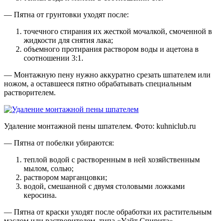
— Пятна от грунтовки уходят после:
точечного стирания их жесткой мочалкой, смоченной в
жидкости для снятия лака;
объемного протирания раствором воды и ацетона в
соотношении 3:1.
— Монтажную пену нужно аккуратно срезать шпателем или
ножом, а оставшееся пятно обрабатывать специальным
растворителем.
Удаление монтажной пены шпателем. Фото:
kuhniclub.ru
— Пятна от побелки убираются:
теплой водой с растворенным в ней хозяйственным
мылом, солью;
раствором марганцовки;
водой, смешанной с двумя столовыми ложками
керосина.
— Пятна от краски уходят после обработки их растительным
маслом или растворителем, типа «Уайт Спирита».