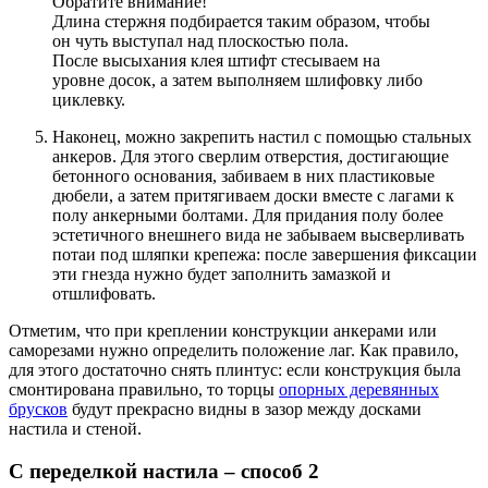
Обратите внимание!
Длина стержня подбирается таким образом, чтобы
он чуть выступал над плоскостью пола.
После высыхания клея штифт стесываем на
уровне досок, а затем выполняем шлифовку либо
циклевку.
Наконец, можно закрепить настил с помощью стальных
анкеров
. Для этого сверлим отверстия, достигающие
бетонного основания, забиваем в них пластиковые
дюбели, а затем притягиваем доски вместе с лагами к
полу анкерными болтами. Для придания полу более
эстетичного внешнего вида не забываем высверливать
потаи под шляпки крепежа: после завершения фиксации
эти гнезда нужно будет заполнить замазкой и
отшлифовать.
Отметим, что при креплении конструкции анкерами или
саморезами нужно определить положение лаг. Как правило,
для этого достаточно снять плинтус: если конструкция была
смонтирована правильно, то торцы
опорных деревянных
брусков
будут прекрасно видны в зазор между досками
настила и стеной.
С переделкой настила – способ 2