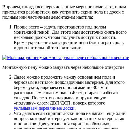
Впрочем, иногда все перечисленные меры не помогают, и нам
приходится разбираться, как устранить скрип пола из досок с
полным или частичным демонтажем настила:
Проще всего – задуть пространство под полом
монтажной пеной
. Для этого нам достаточно снять всего
несколько досок, чтобы получить доступ к полости.
Кроме укрепления конструкции пена будет играть роль
и дополнительной теплоизоляции.
Монтажную пену можно задувать через небольшое отверстие
Далее можно проложить между основанием пола и
черновым настилом подкладочный материал
. Для этого
берем сукно, нарезаем его полосами по 30 см и
раскладываем с шагом около 40 см, стараясь избегать
складок. После этого накрываем пружинящую
«подушку» слоем ДВП/ДСП, поверх которого
укладываем деревянные доски
.
Что делать если скрипят доски пола на лагах
– еще один
вопрос, который интересует как опытных мастеров, так
и новичков. Для устранения скрипа необходимо
полностью демонтировать настил, а затем выровнять