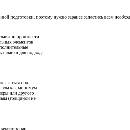
енной подготовки, поэтому нужно заранее запастись всем необх
возможно произвести
льных элементов,
ополнительные
и, шланги для подвода
полагаться под
мером как минимум
неры или другого
чным (толщиной не
 уверенностью