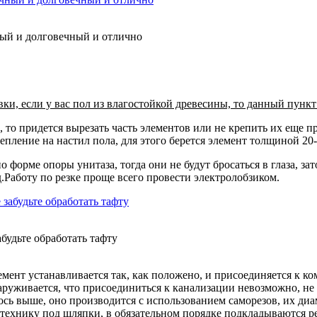
ный и долговечный и отлично
ки, если у вас пол из влагостойкой древесины, то данный пункт
то придется вырезать часть элементов или не крепить их еще п
епление на настил пола, для этого берется элемент толщиной 20
форме опоры унитаза, тогда они не будут бросаться в глаза, зат
д.Работу по резке проще всего провести электролобзиком.
будьте обработать тафту
элемент устанавливается так, как положено, и присоединяется к к
аруживается, что присоединиться к канализации невозможно, не
лось выше, оно производится с использованием саморезов, их ди
технику под шляпки, в обязательном порядке подкладываются р