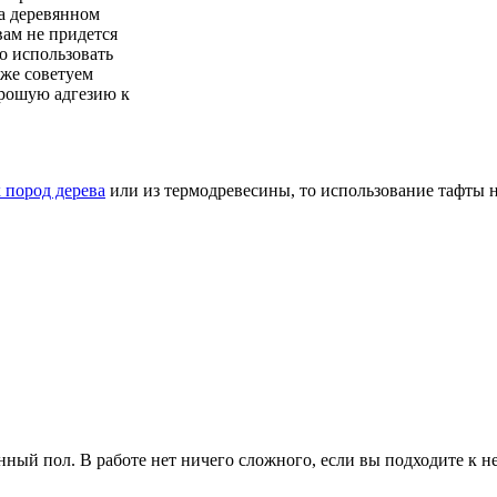
на деревянном
вам не придется
о использовать
же советуем
орошую адгезию к
 пород дерева
или из термодревесины, то использование тафты не
янный пол. В работе нет ничего сложного, если вы подходите к н