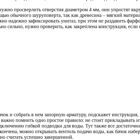
нужно просверлить отверстия диаметром 4 мм, они упростят вкр
ощью обычного шуруповерта, так как древесина – мягкий матери
но надежно зафиксировать унитаз, при этом не раздавить фарфор
ьно сильно, нужно проверить, как закреплена конструкция, если
чок и собрать в нем запорную арматуру, подскажет инструкция, 
т важно помнить одно простое правило: не стоит прикладывать 
ключению гибкой подводки для воды. Тут также все достаточно пр
окончена, можно открывать вентиль подачи воды, как бачок набер
жно считать успешно завершенной.