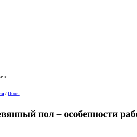
жете
ия
/
Полы
евянный пол – особенности раб