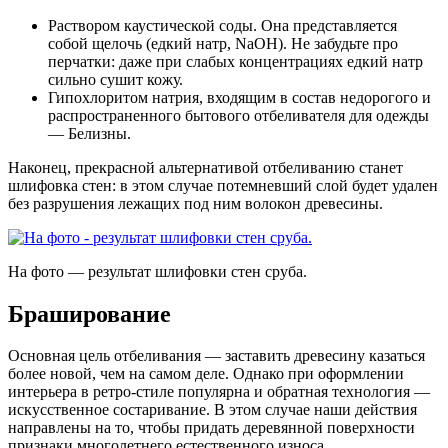
Раствором каустической соды. Она представляется
собой щелочь (едкий натр, NaOH). Не забудьте про
перчатки: даже при слабых концентрациях едкий натр
сильно сушит кожу.
Гипохлоритом натрия, входящим в состав недорогого и
распространенного бытового отбеливателя для одежды
— Белизны.
Наконец, прекрасной альтернативой отбеливанию станет
шлифовка стен: в этом случае потемневший слой будет удален
без разрушения лежащих под ним волокон древесины.
На фото — результат шлифовки стен сруба.
Браширование
Основная цель отбеливания — заставить древесину казаться
более новой, чем на самом деле. Однако при оформлении
интерьера в ретро-стиле популярна и обратная технология —
искусственное состаривание. В этом случае наши действия
направлены на то, чтобы придать деревянной поверхности
признаки многолетнего естественного износа.