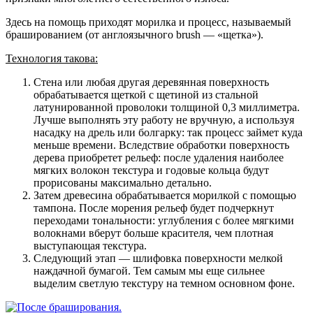
Здесь на помощь приходят морилка и процесс, называемый
брашированием (от англоязычного brush — «щетка»).
Технология такова:
Стена или любая другая деревянная поверхность
обрабатывается щеткой с щетиной из стальной
латунированной проволоки толщиной 0,3 миллиметра.
Лучше выполнять эту работу не вручную, а используя
насадку на дрель или болгарку: так процесс займет куда
меньше времени. Вследствие обработки поверхность
дерева приобретет рельеф: после удаления наиболее
мягких волокон текстура и годовые кольца будут
прорисованы максимально детально.
Затем древесина обрабатывается морилкой с помощью
тампона. После морения рельеф будет подчеркнут
переходами тональности: углубления с более мягкими
волокнами вберут больше красителя, чем плотная
выступающая текстура.
Следующий этап — шлифовка поверхности мелкой
наждачной бумагой. Тем самым мы еще сильнее
выделим светлую текстуру на темном основном фоне.