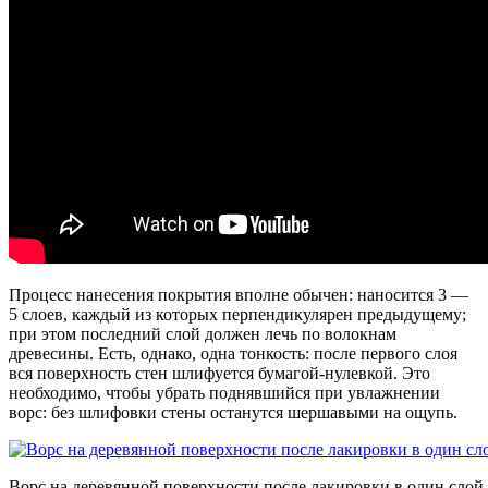
Процесс нанесения покрытия вполне обычен: наносится 3 —
5 слоев, каждый из которых перпендикулярен предыдущему;
при этом последний слой должен лечь по волокнам
древесины. Есть, однако, одна тонкость: после первого слоя
вся поверхность стен шлифуется бумагой-нулевкой. Это
необходимо, чтобы убрать поднявшийся при увлажнении
ворс: без шлифовки стены останутся шершавыми на ощупь.
Ворс на деревянной поверхности после лакировки в один слой.