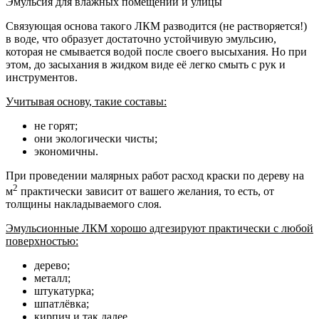
Эмульсия для влажных помещений и улицы
Связующая основа такого ЛКМ разводится (не растворяется!)
в воде, что образует достаточно устойчивую эмульсию,
которая не смывается водой после своего высыхания. Но при
этом, до засыхания в жидком виде её легко смыть с рук и
инструментов.
Учитывая основу, такие составы:
не горят;
они экологически чисты;
экономичны.
При проведении малярных работ расход краски по дереву на
2
м
практически зависит от вашего желания, то есть, от
толщины накладываемого слоя.
Эмульсионные ЛКМ хорошо адгезируют практически с любой
поверхностью:
дерево;
металл;
штукатурка;
шпатлёвка;
кирпич и так далее.