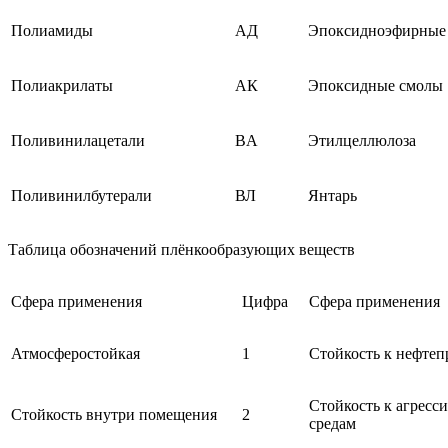
Полиамиды
АД
Эпоксидноэфирные
Полиакрилаты
АК
Эпоксидные смолы
Поливинилацетали
BA
Этилцеллюлоза
Поливинилбутерали
ВЛ
Янтарь
Таблица обозначений плёнкообразующих веществ
Сфера применения
Цифра
Сфера применения
Атмосферостойкая
1
Стойкость к нефтеп
Стойкость к агресс
Стойкость внутри помещения
2
средам