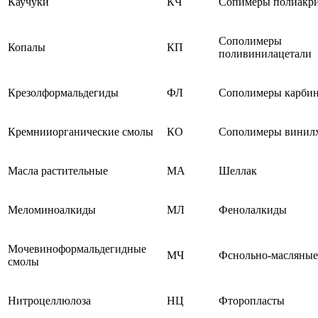
Каучуки
КЧ
Сопимеры полиакр
Сополимеры
Копалы
КП
поливинилацетали
Крезолформальдегиды
ФЛ
Сополимеры карби
Кремнииорганические смолы
КО
Сополимеры винил
Масла растительные
МА
Шеллак
Меломиноалкиды
МЛ
Фенолалкиды
Мочевиноформальдегидные
МЧ
Фснольно-масляные
смолы
Нитроцеллюлоза
НЦ
Фторопласты