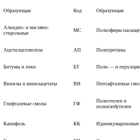
Образующая
Код
Образующая
Алкидно- и масляно-
MC
Полиэфиры насыще
стирольные
Ацетилцеллюлоза
АП
Полиуретаны
Битумы и пеки
БТ
Поли — и перхлор
Винилы и винилацетаты
ВН
Пентафталевые смо
Полиэтилен и
Глифталевые смолы
ГФ
полиизобутилен
Канифоль
КК
Идиенкумароновые