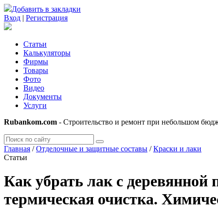
Добавить в закладки
Вход
|
Регистрация
Статьи
Калькуляторы
Фирмы
Товары
Фото
Видео
Документы
Услуги
Rubankom.com
- Строительство и ремонт при небольшом бюд
Главная
/
Отделочные и защитные составы
/
Краски и лаки
Статьи
Как убрать лак с деревянной
термическая очистка. Химиче