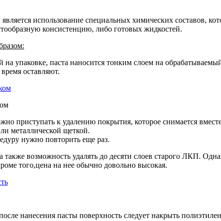
 является использование специальных химических составов, ко
стообразную консистенцию, либо готовых жидкостей.
бразом:
 на упаковке, паста наносится тонким слоем на обрабатываемый
 время оставляют.
ком
но приступать к удалению покрытия, которое снимается вместе 
ли металлической щеткой.
едуру нужно повторить еще раз.
 а также возможность удалять до десяти слоев старого ЛКП. Одн
кроме того,цена на нее обычно довольно высокая.
 после нанесения пасты поверхность следует накрыть полиэтиле