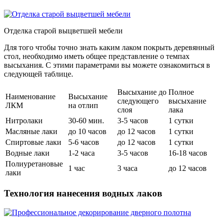
Отделка старой выцветшей мебели
Для того чтобы точно знать каким лаком покрыть деревянный
стол, необходимо иметь общее представление о темпах
высыхания. С этими параметрами вы можете ознакомиться в
следующей таблице.
Высыхание до
Полное
Наименование
Высыхание
следующего
высыхание
ЛКМ
на отлип
слоя
лака
Нитролаки
30-60 мин.
3-5 часов
1 сутки
Масляные лаки
до 10 часов
до 12 часов
1 сутки
Спиртовые лаки
5-6 часов
до 12 часов
1 сутки
Водные лаки
1-2 часа
3-5 часов
16-18 часов
Полиуретановые
1 час
3 часа
до 12 часов
лаки
Технология нанесения водных лаков