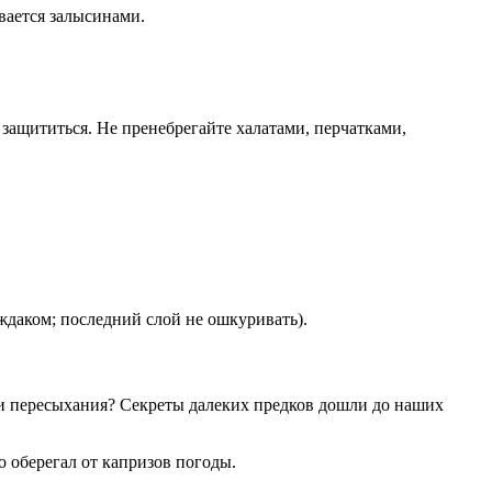
ывается залысинами.
защититься. Не пренебрегайте халатами, перчатками,
ждаком; последний слой не ошкуривать).
ги и пересыхания? Секреты далеких предков дошли до наших
о оберегал от капризов погоды.