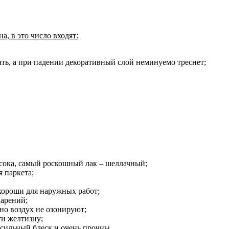
а, в это число входят:
ть, а при падении декоративный слой неминуемо треснет;
сока, самый роскошный лак – шеллачный;
 паркета;
хороши для наружных работ;
парений;
но воздух не озонируют;
ти желтизну;
т сильный блеск и очень прочны.