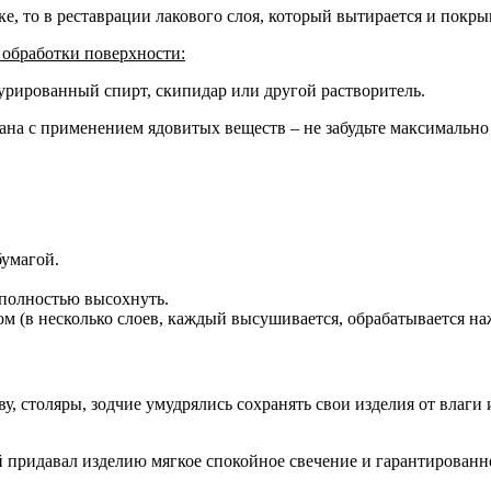
ке, то в реставрации лакового слоя, который вытирается и покр
 обработки поверхности:
турированный спирт, скипидар или другой растворитель.
ана с применением ядовитых веществ – не забудьте максимально 
бумагой.
 полностью высохнуть.
ом (в несколько слоев, каждый высушивается, обрабатывается на
еву, столяры, зодчие умудрялись сохранять свои изделия от вла
й придавал изделию мягкое спокойное свечение и гарантированн