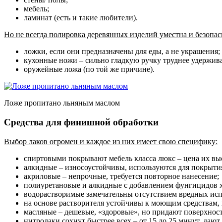
мебель;
ламинат (есть и такие любители).
Но не всегда полировка деревянных изделий уместна и безопасн
ложки, если они предназначены для еды, а не украшения;
кухонные ножи – сильно гладкую ручку труднее удержива
оружейные ложа (по той же причине).
Ложе пропитано льняным маслом
Средства для финишной обработки
Выбор лаков огромен и каждое из них имеет свою специфику:
спиртовыми покрывают мебель класса люкс – цена их вы
алкидные – износоустойчивы, используются для покрытия
акриловые – непрочные, требуется повторное нанесение;
полиуретановые и алкидные с добавлением фунгицидов 
водорастворимые замечательны отсутствием вредных ис
на основе растворителя устойчивы к моющим средствам, 
масляные – дешевые, «здоровые», но придают поверхнос
нитролаки сохнут быстрее всех – от 15 до 25 минут, даю