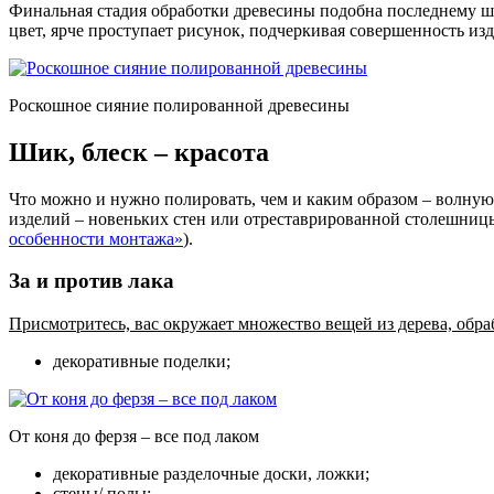
Финальная стадия обработки древесины подобна последнему шт
цвет, ярче проступает рисунок, подчеркивая совершенность изд
Роскошное сияние полированной древесины
Шик, блеск – красота
Что можно и нужно полировать, чем и каким образом – волную
изделий – новеньких стен или отреставрированной столешниц
особенности монтажа»
).
За и против лака
Присмотритесь, вас окружает множество вещей из дерева, обра
декоративные поделки;
От коня до ферзя – все под лаком
декоративные разделочные доски, ложки;
стены/ полы;