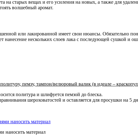
та на старых вещах и его усиления на новых, а также для удале
стоять волшебный аромат.
ашенной или лакированной имеет свои нюансы. Обязательно пон
ет нанесение нескольких слоев лака с последующей сушкой и о
политуру, пемзу, тампон/велюровый валик (в идеале – краскопул
осится политура и шлифуется пемзой до блеска.
ыравнивания шероховатостей и оставляется для просушки на 5 дн
ми наносить материал