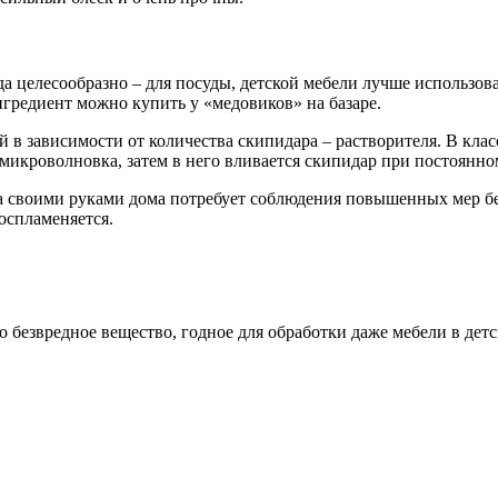
да целесообразно – для посуды, детской мебели лучше использов
гредиент можно купить у «медовиков» на базаре.
й в зависимости от количества скипидара – растворителя. В к
 и микроволновка, затем в него вливается скипидар при постоя
 своими руками дома потребует соблюдения повышенных мер без
воспламеняется.
 безвредное вещество, годное для обработки даже мебели в детс