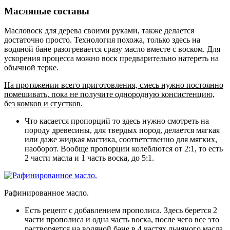
Масляные составы
Масловоск для дерева своими руками, также делается
достаточно просто. Технология похожа, только здесь на
водяной бане разогревается сразу масло вместе с воском. Для
ускорения процесса можно воск предварительно натереть на
обычной терке.
На протяжении всего приготовления, смесь нужно постоянно
помешивать, пока не получите однородную консистенцию,
без комков и сгустков.
Что касается пропорций то здесь нужно смотреть на
породу древесины, для твердых пород, делается мягкая
или даже жидкая мастика, соответственно для мягких,
наоборот
. Вообще пропорции колеблются от 2:1, то есть
2 части масла и 1 часть воска, до 5:1.
Рафинированное масло.
Есть рецепт с добавлением прополиса
. Здесь берется 2
части прополиса и одна часть воска, после чего все это
растворяется на водяной бане в 4 частях льняного масла.