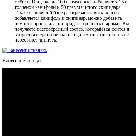
мебели
. В идеале на 100 грамм воска добавляется 25 г
толченой канифоли и 50 грамм чистого скипидара.
Также на водяной бане разогревается воск, в него
добавляется канифоль и скипидар, можно добавить
немного прополиса, он придаст крепость и аромат. Вы
получаете пастообразный состав, который наносится и
втирается шерстяной тканью до тех пор, пока ткань не
перестанет липнуть.
Нанесение тканью.