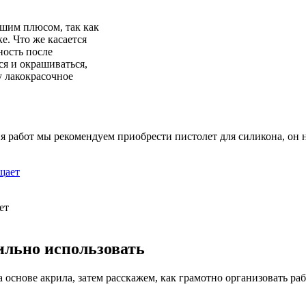
ьшим плюсом, так как
е. Что же касается
ность после
я и окрашиваться,
у лакокрасочное
работ мы рекомендуем приобрести пистолет для силикона, он не
ет
ильно использовать
основе акрила, затем расскажем, как грамотно организовать ра