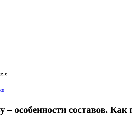
жете
ки
 – особенности составов. Как