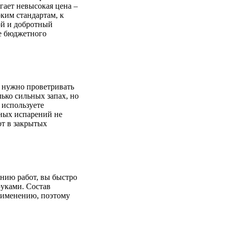
гает невысокая цена –
ким стандартам, к
ой и добротный
ше бюджетного
м нужно проветривать
ько сильных запах, но
 используете
дных испарений не
от в закрытых
нию работ, вы быстро
руками. Состав
применению, поэтому