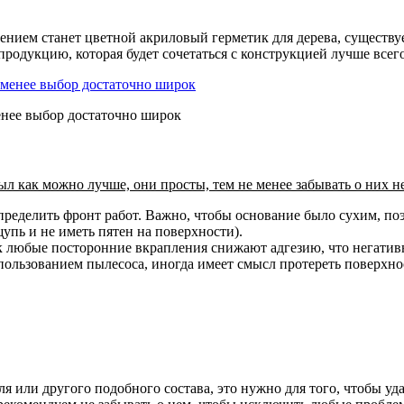
ением станет цветной акриловый герметик для дерева, существ
родукцию, которая будет сочетаться с конструкцией лучше всего
менее выбор достаточно широк
л как можно лучше, они просты, тем не менее забывать о них не
пределить фронт работ. Важно, чтобы основание было сухим, поэ
упь и не иметь пятен на поверхности).
как любые посторонние вкрапления снижают адгезию, что негатив
пользованием пылесоса, иногда имеет смысл протереть поверхно
я или другого подобного состава, это нужно для того, чтобы у