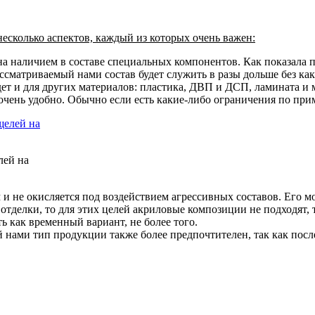
сколько аспектов, каждый из которых очень важен:
на наличием в составе специальных компонентов
. Как показала
 рассматриваемый нами состав будет служить в разы дольше без к
ет и для других материалов: пластика, ДВП и ДСП, ламината и 
очень удобно. Обычно если есть какие-либо ограничения по при
лей на
и не окисляется под воздействием агрессивных составов.
Его мо
тделки, то для этих целей акриловые композиции не подходят, т
 как временный вариант, не более того.
 нами тип продукции также более предпочтителен, так как после