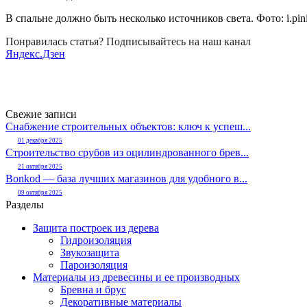
В спальне должно быть несколько источников света. Фото:
i.pi
Понравилась статья? Подписывайтесь на наш канал
Яндекс.Дзен
Свежие записи
Снабжение строительных объектов: ключ к успеш...
01 декабря 2025
Строительство срубов из оцилиндрованного брев...
21 октября 2025
Bonkod — база лучших магазинов для удобного в...
09 октября 2025
Разделы
Защита построек из дерева
Гидроизоляция
Звукозащита
Пароизоляция
Материалы из древесины и ее производных
Бревна и брус
Декоративные материалы