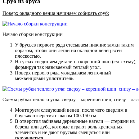
Сруб из бруса
Поверх окладного венца начинаем собирать сруб:
Начало сборки конструкции
У брусьев первого ряда стесываем нижние замки таким
образом, чтобы они легли на окладной венец всей
плоскостью.
На углах соединяем детали на коренной шип (см. схему),
формируя так называемый теплый угол.
Поверх первого ряда укладываем ленточный
межвенцовый уплотнитель.
Схемы рубки теплого угла: сверху – коренной шип, снизу – лас
Монтируем следующий венец, после чего сверлим в
брусьях отверстия с шагом 100-150 см.
В отверстия забиваем деревянные нагели — стержни из
березы или дуба, которые играют роль крепежных
элементов и не дают брусьям смещаться или
скручиваться.