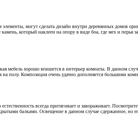
 элементы, могут сделать дизайн внутри деревянных домов ор
 камень, который наклеен на опору в виде боа, где мех и перья 
.
такая мебель хорошо впишется в интерьер комнаты
. В данном слу
ля на полу. Композиция очень удачно дополняется большими ком
 естественность всегда притягивает и завораживает
. Посмотрите
крытыми балками. Освещение в данном случае сдержанное, но е