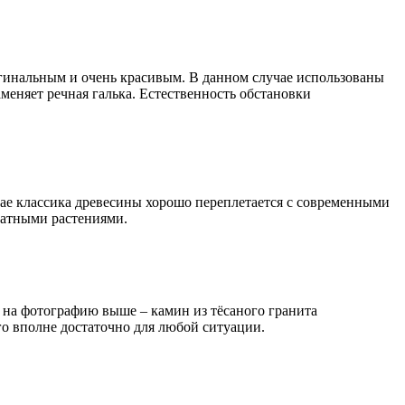
игинальным и очень красивым
. В данном случае использованы
заменяет речная галька. Естественность обстановки
чае классика древесины хорошо переплетается с современными
натными растениями.
 на фотографию выше – камин из тёсаного гранита
го вполне достаточно для любой ситуации.