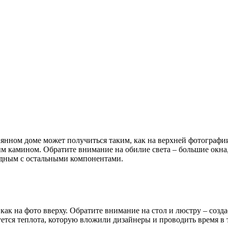
евянном доме может получиться таким, как на верхней фотографии
ым камином
. Обратите внимание на обилие света – большие окна
одным с остальными компонентами.
как на фото вверху
. Обратите внимание на стол и люстру – созд
уется теплота, которую вложили дизайнеры и проводить время в