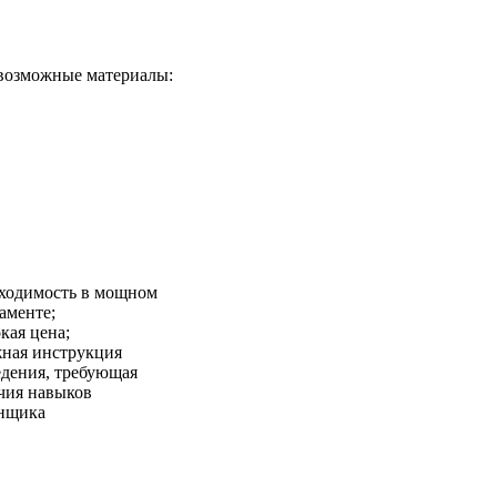
 возможные материалы:
ходимость в мощном
аменте;
кая цена;
ная инструкция
едения, требующая
чия навыков
нщика