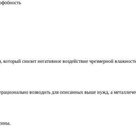
офобность
м, который снизит негативное воздействие чрезмерной влажност
ерационально возводить для описанных выше нужд, а металличе
сины.