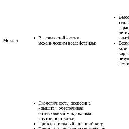
Высо
тепл
гара
лето
Высокая стойкость к
зимо
Металл
механическим воздействиям;
Возм
возн
корр
резул
атмо
Экологичность, древесина
«дышит», обеспечивая
оптимальный микроклимат
внутри постройки;
Привлекательный внешний вид;
Простота проведения монтажных