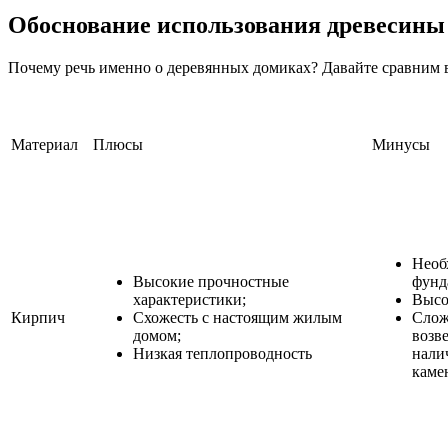
Обоснование использования древесины
Почему речь именно о деревянных домиках? Давайте сравним
Материал
Плюсы
Минусы
Необ
Высокие прочностные
фунд
характеристики;
Высо
Кирпич
Схожесть с настоящим жилым
Слож
домом;
возв
Низкая теплопроводность
нали
каме