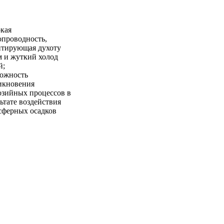
кая
опроводность,
нтирующая духоту
м и жуткий холод
й;
ожность
икновения
озийных процессов в
ьтате воздействия
сферных осадков