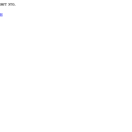
яет это.
ен