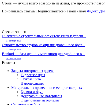
Стены — лучше всего возводить из ясеня, его прочность позвол
Понравилась статья? Подписывайтесь на наш канал
Яндекс.Дз
Свежие записи
Снабжение строительных объектов: ключ к успеш...
01 декабря 2025
Строительство срубов из оцилиндрованного брев...
21 октября 2025
Bonkod — база лучших магазинов для удобного в...
09 октября 2025
Разделы
Защита построек из дерева
Гидроизоляция
Звукозащита
Пароизоляция
Материалы из древесины и ее производных
Бревна и брус
Декоративные материалы
Отделочные материалы
Столярные работы