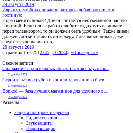
29 августа 2019
7 ярких и удобных диванов, которые добавляют цвет в
гостиную
Пора сменить диван? Диван считается неотъемлемой частью
гостиной. Если после работы любите отдохнуть на диване
перед телевизором, то он должен быть удобным. Также диван
должен соответствовать интерьеру. Идеальный диван даже
среди тысячи вариантов, ...
28 августа 2019
Страница 1 из 75
1
2
3
4
5
...
10
20
30
...
»
Последняя »
Свежие записи
Снабжение строительных объектов: ключ к успеш...
01 декабря 2025
Строительство срубов из оцилиндрованного брев...
21 октября 2025
Bonkod — база лучших магазинов для удобного в...
09 октября 2025
Разделы
Защита построек из дерева
Гидроизоляция
Звукозащита
Пароизоляция