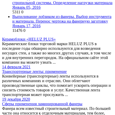
стропильной системы. Определение нагрузки материала
Январь 05, 2016
5311
0
Выпиливание лобзиком из фанеры. Выбор инструмента
и материала. Перенос чертежа на фанерную заготовку
Январь 17, 2016
11476
0
Керамоблоки «HELUZ PLUS»
Керамические блоки торговой марки HELUZ PLUS в
последние годы обширно используются для возведения
несущих стен, а также во многих других случаях, в том числе
и для внутренних перегородок. На официальном сайте этой
компании вы можете узнать ...
14 февраля 2021
Транспортерные ленты: применение
Конвейерные (транспортерные) ленты используются в
различных компаниях и отраслях. Они облегчают
производственные циклы, что помогает ускорить операции и
снизить стоимость товаров и услуг. Качественная лента
транспортерная может прослужить ...
19 декабря 2020
Сферы применения ламинированной фанеры
Фанера всем известный строительный материал. По большей
части она относится к отделочным материалам, тем более,