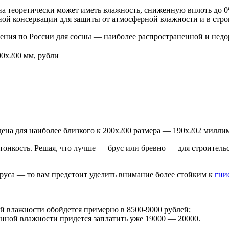
а теоретически может иметь влажность, сниженную вплоть до 0
ой консервации для защиты от атмосферной влажности и в стро
ения по России для сосны — наиболее распространенной и недо
00х200 мм, рубли
дена для наиболее близкого к 200х200 размера — 190х202 миллим
 тонкость. Решая, что лучше — брус или бревно — для строитель
бруса — то вам предстоит уделить внимание более стойким к
гни
й влажности обойдется примерно в 8500-9000 рублей;
нной влажности придется заплатить уже 19000 — 20000.