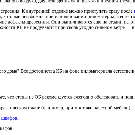
лажного воздуха, для возведения бани все-таки предпочтительн
 строения. К внутренней отделке можно приступать сразу после
ы, которые неизбежны при использовании пиломатериала естест
чие дефекты древесины. Они выпиливаются еще на стадии изгот
ерхности КБ не продуваются при сколь угодно сильном ветре — 
о дома? Все достоинства КБ на фоне пиломатериала естественн
ьте, что стены из ОБ рекомендуется ежегодно обследовать и по
практическом плане (например, при монтаже навесной мебели).
кафов.