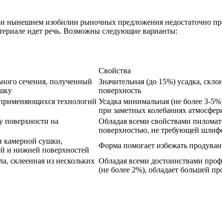
ри нынешнем изобилии рыночных предложения недостаточно прос
атериале идет речь. Возможны следующие варианты:
Свойства
ьного сечения, полученный
Значительная (до 15%) усадка, скл
ушку
поверхность
х применяющихся технологий
Усадка минимальная (не более 3-5%
при заметных колебаниях атмосфер
у поверхности на
Обладая всеми свойствами пиломат
поверхностью, не требующей шлифо
и камерной сушки,
Форма помогает избежать продуван
й и нижней поверхностей
а, склеенная из нескольких
Обладая всеми достоинствами проф
(не более 2%), обладает большей п