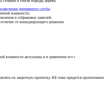
ы стойкие к гнили породы дерева.
возведения деревянного сруба
;
венной влажности;
овления и отбраковки ламелей;
в отличие от конкурирующего решения.
ой влажности актуальны и в сравнении его с
дновлять их защитную пропитку. КБ тоже придется пропитывать