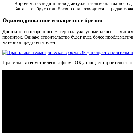
Впрочем: последний довод актуален только для жилого д
Баня — из бруса или бревна она возводится — редко мож
Оцилиндрованное и окоренное бревно
Достоинство окоренного материала уже упоминалось — минима
пропиток. Однако строительство будет куда более проблемати
материал предпочтителен.
Правильная геометрическая форма ОБ упрощает строительство