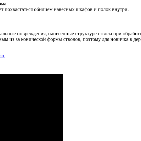
ома.
ет похвастаться обилием навесных шкафов и полок внутри.
льные повреждения, нанесенные структуре ствола при обработк
чным из-за конической формы стволов, поэтому для новичка в д
.