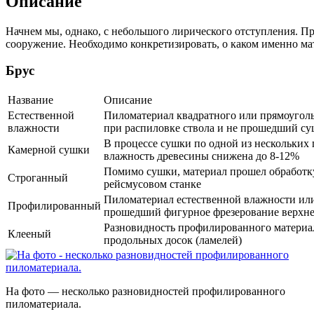
Описание
Начнем мы, однако, с небольшого лирического отступления. П
сооружение. Необходимо конкретизировать, о каком именно м
Брус
Название
Описание
Естественной
Пиломатериал квадратного или прямоугол
влажности
при распиловке ствола и не прошедший с
В процессе сушки по одной из нескольки
Камерной сушки
влажность древесины снижена до 8-12%
Помимо сушки, материал прошел обработк
Строганный
рейсмусовом станке
Пиломатериал естественной влажности ил
Профилированный
прошедший фигурное фрезерование верхне
Разновидность профилированного материал
Клееный
продольных досок (ламелей)
На фото — несколько разновидностей профилированного
пиломатериала.