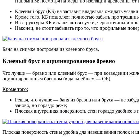
Напомним: несмотря на меры по изоляции древесины от в
Клееный брус (КБ) на заставит владельца ожидать усадки
Кроме того, КБ позволяет полностью забыть про трещин
Из структуры КБ исключаются сучки, червоточины и про
Наконец, не стоит забывать про то, что профильные пов
Баня на снимке построена из клееного бруса.
Клееный брус и оцилиндрованное бревно
Что лучше — бревно или клееный брус — при возведении жилог
оцилиндрованным бревном (в дальнейшем — ОБ).
Кроме того:
Решая, что лучше — баня из бревна или бруса — не забуд
заново, но гораздо реже;
Плоская внутренняя поверхность стен гораздо удобнее в 
Плоская поверхность стены удобна для навешивания полок и ш