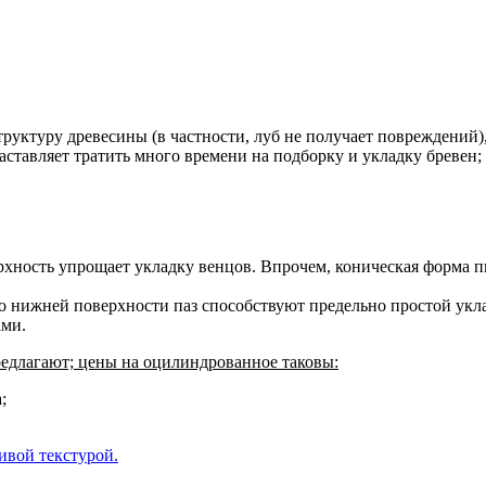
структуру древесины (в частности, луб не получает повреждений
ставляет тратить много времени на подборку и укладку бревен;
верхность упрощает укладку венцов. Впрочем, коническая форма 
о нижней поверхности паз способствуют предельно простой укла
ами.
редлагают; цены на оцилиндрованное таковы:
;