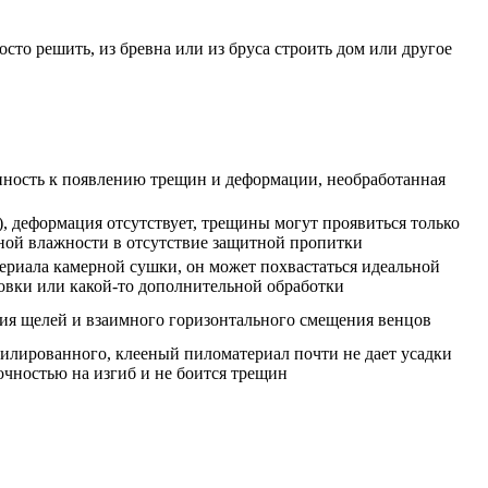
то решить, из бревна или из бруса строить дом или другое
онность к появлению трещин и деформации, необработанная
), деформация отсутствует, трещины могут проявиться только
ной влажности в отсутствие защитной пропитки
ериала камерной сушки, он может похвастаться идеальной
вки или какой-то дополнительной обработки
ия щелей и взаимного горизонтального смещения венцов
илированного, клееный пиломатериал почти не дает усадки
рочностью на изгиб и не боится трещин