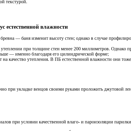
ой текстурой.
с естественной влажности
из бревна — баня изменит высоту стен; однако в случае профилир
м утеплении при толщине стен менее 200 миллиметров. Однако 
ольше — именно благодаря его цилиндрической форме;
на качество утепления. В ПБ естественной влажности они тоже 
очно при укладке венцов своими руками проложить джутовой ле
иалов при условии качественной влаго- и пароизоляции парилки