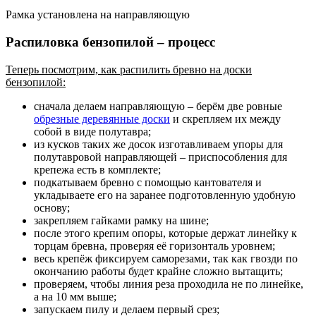
Рамка установлена на направляющую
Распиловка бензопилой – процесс
Теперь посмотрим, как распилить бревно на доски
бензопилой:
сначала делаем направляющую
– берём две ровные
обрезные деревянные доски
и скрепляем их между
собой в виде полутавра;
из кусков таких же досок изготавливаем упоры для
полутавровой направляющей
– приспособления для
крепежа есть в комплекте;
подкатываем бревно с помощью кантователя
и
укладываете его на заранее подготовленную удобную
основу;
закрепляем гайками рамку на шине
;
после этого крепим опоры
, которые держат линейку к
торцам бревна, проверяя её горизонталь уровнем;
весь крепёж фиксируем саморезами
, так как гвозди по
окончанию работы будет крайне сложно вытащить;
проверяем, чтобы линия реза проходила не по линейке,
а на 10 мм выше
;
запускаем пилу и делаем первый срез
;