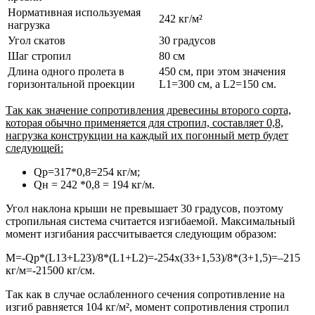
Нормативная используемая
242 кг/м²
нагрузка
Угол скатов
30 градусов
Шаг стропил
80 см
Длина одного пролета в
450 см, при этом значения
горизонтальной проекции
L1=300 см, а L2=150 см.
Так как значение сопротивления древесины второго сорта,
которая обычно применяется для стропил, составляет 0,8,
нагрузка конструкции на каждый их погонный метр будет
следующей:
Qр=317*0,8=254 кг/м;
Qн = 242 *0,8 = 194 кг/м.
Угол наклона крыши не превышает 30 градусов, поэтому
стропильная система считается изгибаемой. Максимальный
момент изгибания рассчитывается следующим образом:
М=-Qр*(L13+L23)/8*(L1+L2)=-254х(33+1,53)/8*(3+1,5)=–215
кг/м=-21500 кг/см.
Так как в случае ослабленного сечения сопротивление на
изгиб равняется 104 кг/м², момент сопротивления стропил