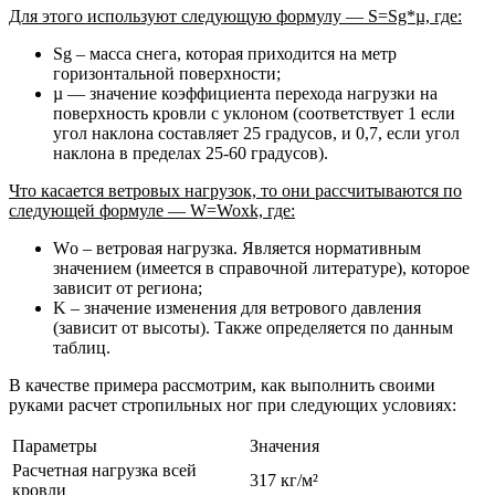
Для этого используют следующую формулу — S=Sg*µ, где:
Sg – масса снега, которая приходится на метр
горизонтальной поверхности;
µ — значение коэффициента перехода нагрузки на
поверхность кровли с уклоном (соответствует 1 если
угол наклона составляет 25 градусов, и 0,7, если угол
наклона в пределах 25-60 градусов).
Что касается ветровых нагрузок, то они рассчитываются по
следующей формуле — W=Woхk, где:
Wо – ветровая нагрузка. Является нормативным
значением (имеется в справочной литературе), которое
зависит от региона;
K – значение изменения для ветрового давления
(зависит от высоты). Также определяется по данным
таблиц.
В качестве примера рассмотрим, как выполнить своими
руками расчет стропильных ног при следующих условиях:
Параметры
Значения
Расчетная нагрузка всей
317 кг/м²
кровли