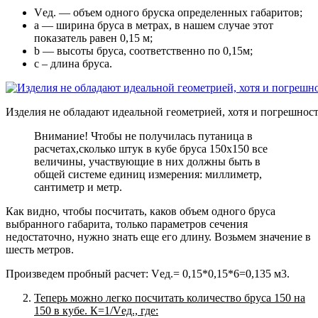
Vед. — объем одного бруска определенных габаритов;
а — ширина бруса в метрах, в нашем случае этот
показатель равен 0,15 м;
b — высоты бруса, соответственно по 0,15м;
c – длина бруса.
Изделия не обладают идеальной геометрией, хотя и погрешнос
Внимание! Чтобы не получилась путаница в
расчетах,сколько штук в кубе бруса 150х150 все
величины, участвующие в них должны быть в
общей системе единиц измерения: миллиметр,
сантиметр и метр.
Как видно, чтобы посчитать, каков объем одного бруса
выбранного габарита, только параметров сечения
недостаточно, нужно знать еще его длину. Возьмем значение в
шесть метров.
Произведем пробный расчет: Vед.= 0,15*0,15*6=0,135 м3.
Теперь можно легко посчитать количество бруса 150 на
150 в кубе. К=1/Vед., где: