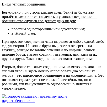
Виды угловых соединений
Безусловно, при строительстве дома (бани) из бруса вам
придётся самостоятельно делать и угловое соединение и в
большинстве случаев его делают двух видов:
простым односторонним или двусторонним;
в тёплый угол.
При простом соединении чаша вырезается либо с одной, либо
с двух сторон. На конце бруса вырезается отверстие на
глубину, равную половине сечения и по ширине, равной
ширине бруса, а затем соединят два конца, накладывая их
друг на друга. Такое соединение называют «холодным».
Вторым, более сложным соединением, является стыковка «в
тёплый угол» и здесь можно использовать два основных
метода – это шпоночное соединение и на коренном шипе. Это
позволяет сделать углы не только более тёплыми, но и
ровными, так как утеплитель одновременно является и
уплотнителем.