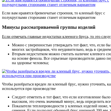
Если вам нравятся бревенчатые строения, то клееный брус с
полукруглыми сторонами станет отличным вариантом
Минусы рассматриваемой группы изделий
Если отмечать главные недостатки клееного бруса, то это сле
Можно с уверенностью утверждать тот факт, что, если б
многих застройщиков, что неудивительно, ведь в среднем
Вторым недостатком можно считать наличие клеевого сост
на основе фенола. Все серьезные производители давно п
на здоровье человека;
Чтобы разобраться вреден ли клееный брус, нужно уточнять, ка
используется при производстве
Следует отметить и тот факт, что если изготовление был
высоким, это очень значимый минус, ведь определить вс
Показатели теплопроводности у клееных изделий ниже, ч
сечения. Если подходит обычный брус шириной 200 мм, т