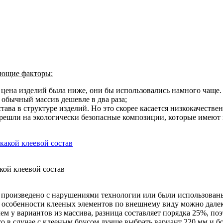
дующие факторы:
ы цена изделий была ниже, они бы использовались намного чаще
 обычный массив дешевле в два раза;
ава в структуре изделий. Но это скорее касается низкокачестве
ерешли на экологически безопасные композиции, которые имеют
кой клеевой состав
о произведено с нарушениями технологии или были использованы
е особенности клееных элементов по внешнему виду можно далеко
ем у вариантов из массива, разница составляет порядка 25%, по
о в случае с клееным брусом лучше выбрать вариант 220 мм и бо