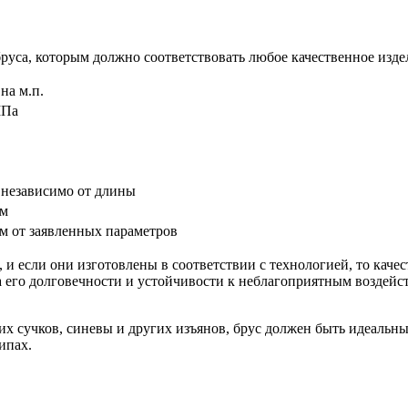
бруса, которым должно соответствовать любое качественное изд
на м.п.
МПа
 независимо от длины
мм
мм от заявленных параметров
 и если они изготовлены в соответствии с технологией, то каче
а его долговечности и устойчивости к неблагоприятным воздейс
их сучков, синевы и других изъянов, брус должен быть идеаль
ипах.