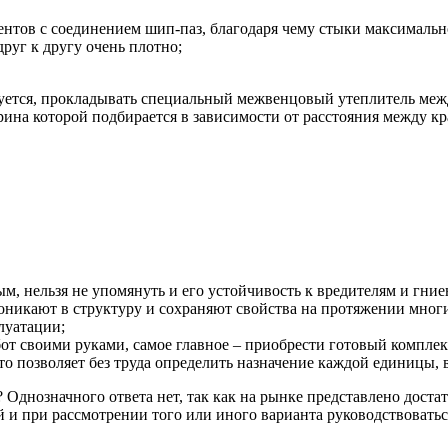
ментов с соединением шип-паз, благодаря чему стыки максимал
друг к другу очень плотно;
буется, прокладывать специальный межвенцовый утеплитель меж
ирина которой подбирается в зависимости от расстояния между к
м, нельзя не упомянуть и его устойчивость к вредителям и гни
роникают в структуру и сохраняют свойства на протяжении мно
луатации;
бот своими руками
, самое главное – приобрести готовый компле
что позволяет без труда определить назначение каждой единицы,
 Однозначного ответа нет, так как на рынке представлено дост
 и при рассмотрении того или иного варианта руководствовать