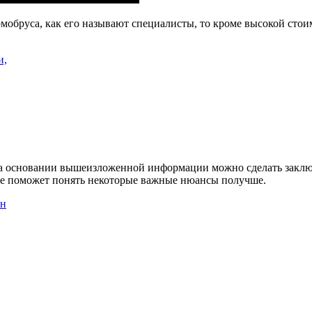
рмобруса, как его называют специалисты, то кроме высокой сто
а основании вышеизложенной информации можно сделать заключе
атье поможет понять некоторые важные нюансы получше.
ен